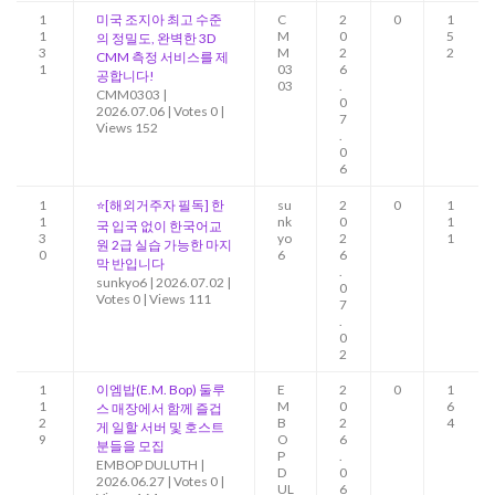
1
미국 조지아 최고 수준
C
2
0
1
1
M
0
5
의 정밀도, 완벽한 3D
3
M
2
2
CMM 측정 서비스를 제
1
03
6
공합니다!
03
.
CMM0303
|
0
2026.07.06
|
Votes 0
|
7
Views 152
.
0
6
1
⭐[해외거주자 필독] 한
su
2
0
1
1
nk
0
1
국 입국 없이 한국어교
3
yo
2
1
원 2급 실습 가능한 마지
0
6
6
막 반입니다
.
sunkyo6
|
2026.07.02
|
0
Votes 0
|
Views 111
7
.
0
2
1
이엠밥(E.M. Bop) 둘루
E
2
0
1
1
M
0
6
스 매장에서 함께 즐겁
2
B
2
4
게 일할 서버 및 호스트
9
O
6
분들을 모집
P
.
EMBOP DULUTH
|
D
0
2026.06.27
|
Votes 0
|
UL
6