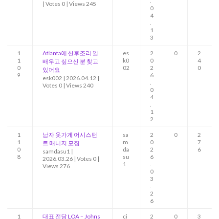
.
|
Votes 0
|
Views 245
0
4
.
1
3
1
Atlanta에 산후조리 일
es
2
0
2
1
k0
0
4
배우고 싶으신 분 찾고
0
02
2
0
있어요
9
6
esk002
|
2026.04.12
|
.
Votes 0
|
Views 240
0
4
.
1
2
1
남자 옷가게 어시스턴
sa
2
0
2
1
m
0
7
트 매니저 모집
0
da
2
6
samdasu1
|
8
su
6
2026.03.26
|
Votes 0
|
1
.
Views 276
0
3
.
2
6
1
대표 전담 LOA – Johns
ci
2
0
3