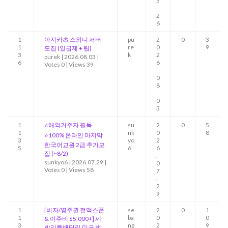
5
.
2
6
1
아지카츠 스와니 서버
pu
2
0
3
1
re
0
9
모집 (일급제 + 팁)
3
k
2
purek
|
2026.08.03
|
6
6
Votes 0
|
Views 39
.
0
8
.
0
3
1
⭐해외거주자 필독
su
2
0
5
1
nk
0
8
⭐100% 온라인 마지막
3
yo
2
한국어교원 2급 추가모
5
6
6
집 (~8/2)
.
sunkyo6
|
2026.07.29
|
0
Votes 0
|
Views 58
7
.
2
9
1
[비자/영주권 전액스폰
se
2
0
1
1
ba
0
0
& 이주비 $5,000+] 세
3
ng
2
9
방리튬배터리 미국 법