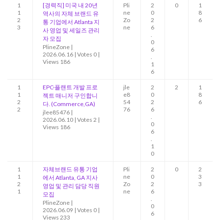
1
[경력직] 미국 내 20년
Pli
2
0
1
1
ne
0
8
역사의 자체 브랜드 유
2
Zo
2
6
통 기업에서 Atlanta 지
3
ne
6
사 영업 및 세일즈 관리
.
자 모집
0
PlineZone
|
6
2026.06.16
|
Votes 0
|
.
Views 186
1
6
1
EPC·플랜트 개발 프로
jle
2
2
1
1
e8
0
8
젝트 매니저 구인합니
2
54
2
6
다. (Commerce,GA)
2
76
6
jlee85476
|
.
2026.06.10
|
Votes 2
|
0
Views 186
6
.
1
0
1
자체브랜드 유통 기업
Pli
2
0
2
1
ne
0
3
에서 Atlanta, GA 지사
2
Zo
2
3
영업 및 관리 담당 직원
1
ne
6
모집
.
PlineZone
|
0
2026.06.09
|
Votes 0
|
6
Views 233