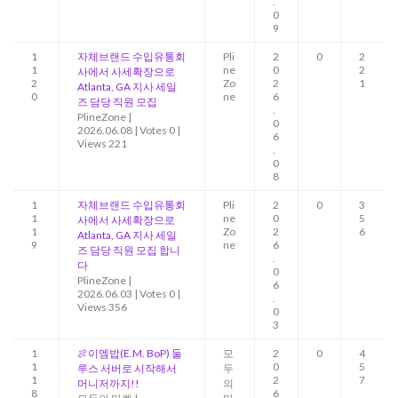
.
0
9
1
자체브랜드 수입유통회
Pli
2
0
2
1
ne
0
2
사에서 사세확장으로
2
Zo
2
1
Atlanta, GA 지사 세일
0
ne
6
즈 담당 직원 모집
.
PlineZone
|
0
2026.06.08
|
Votes 0
|
6
Views 221
.
0
8
1
자체브랜드 수입유통회
Pli
2
0
3
1
ne
0
5
사에서 사세확장으로
1
Zo
2
6
Atlanta, GA 지사 세일
9
ne
6
즈 담당 직원 모집 합니
.
다
0
PlineZone
|
6
2026.06.03
|
Votes 0
|
.
Views 356
0
3
1
🍖이엠밥(E.M. BoP) 둘
모
2
0
4
1
0
5
루스 서버로 시작해서
두
1
2
7
머니저까지!!
의
8
6