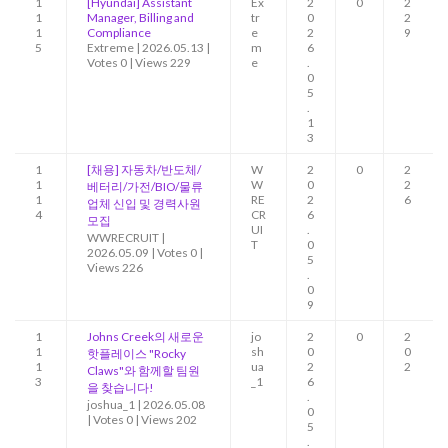
1
[Hyundai] Assistant
Ex
2
0
2
1
Manager, Billing and
tr
0
2
1
Compliance
e
2
9
5
Extreme
|
2026.05.13
|
m
6
Votes 0
|
Views 229
e
.
0
5
.
1
3
1
[채용] 자동차/반도체/
W
2
0
2
1
W
0
2
베터리/가전/BIO/물류
1
RE
2
6
업체 신입 및 경력사원
4
CR
6
모집
UI
.
WWRECRUIT
|
T
0
2026.05.09
|
Votes 0
|
5
Views 226
.
0
9
1
Johns Creek의 새로운
jo
2
0
2
1
sh
0
0
핫플레이스 "Rocky
1
ua
2
2
Claws"와 함께할 팀원
3
_1
6
을 찾습니다!
.
joshua_1
|
2026.05.08
0
|
Votes 0
|
Views 202
5
.