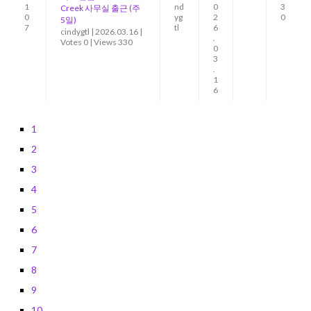
1
nd
0
3
Creek 사무실 출근 (주
0
yg
2
0
5일)
7
tl
6
cindygtl
|
2026.03.16
|
.
Votes 0
|
Views 330
0
3
.
1
6
1
2
3
4
5
6
7
8
9
10