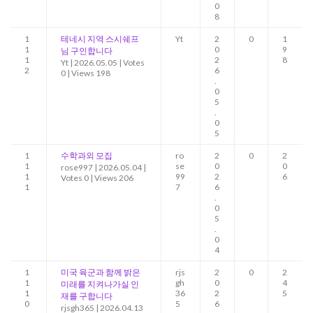
0
8
1
테네시 지역 스시쉐프
Yt
2
0
1
1
0
9
님 구인합니다
1
2
8
Yt
|
2026.05.05
|
Votes
2
6
0
|
Views 198
.
0
5
.
0
5
1
수학과외 모집
ro
2
0
2
1
se
0
0
rose997
|
2026.05.04
|
1
99
2
6
Votes 0
|
Views 206
1
7
6
.
0
5
.
0
4
1
미국 육군과 함께 밝은
rjs
2
0
2
1
gh
0
4
미래를 지켜나가실 인
1
36
2
5
재를 구합니다
0
5
6
rjsgh365
|
2026.04.13