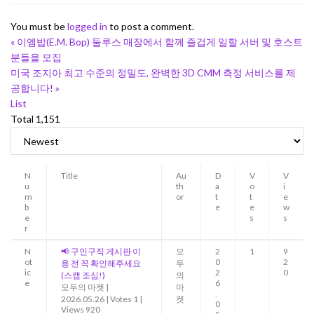
You must be
logged in
to post a comment.
«
이엠밥(E.M. Bop) 둘루스 매장에서 함께 즐겁게 일할 서버 및 호스트
분들을 모집
미국 조지아 최고 수준의 정밀도, 완벽한 3D CMM 측정 서비스를 제
공합니다!
»
List
Total 1,151
N
Title
Au
D
V
V
u
th
a
o
i
m
or
t
t
e
b
e
e
w
e
s
s
r
N
📢 구인구직 게시판 이
모
2
1
9
ot
0
2
용 전 꼭 확인해주세요
두
ic
2
0
(스캠 조심!)
의
e
6
모두의 마켓
|
마
.
2026.05.26
|
Votes 1
|
켓
0
Views 920