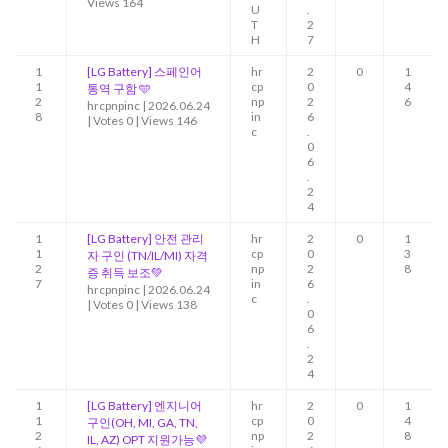
Views 164
U
.
T
2
H
7
1
[LG Battery] 스페인어
hr
2
0
1
1
cp
0
4
통역 구함 🩵
2
np
2
6
hrcpnpinc
|
2026.06.24
8
in
6
|
Votes 0
|
Views 146
c
.
0
6
.
2
4
1
[LG Battery] 안전 관리
hr
2
0
1
1
cp
0
3
자 구인 (TN/IL/MI) 자격
2
np
2
8
증 취득 보조💚
7
in
6
hrcpnpinc
|
2026.06.24
c
.
|
Votes 0
|
Views 138
0
6
.
2
4
1
[LG Battery] 엔지니어
hr
2
0
1
1
cp
0
4
구인(OH, MI, GA, TN,
2
np
2
8
IL, AZ) OPT 지원가능💜