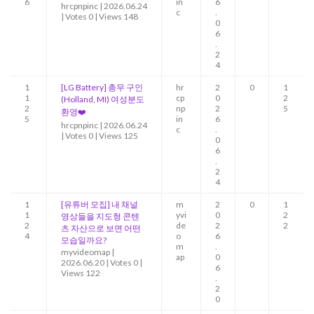
6
in
6
hrcpnpinc
|
2026.06.24
c
.
|
Votes 0
|
Views 148
0
6
.
2
4
1
[LG Battery] 총무 구인
hr
2
0
1
1
cp
0
2
(Holland, MI) 여성분도
2
np
2
5
환영❤️
5
in
6
hrcpnpinc
|
2026.06.24
c
.
|
Votes 0
|
Views 125
0
6
.
2
4
1
[유튜버 모집] 내 채널
m
2
0
1
1
yvi
0
2
영상들을 지도형 콘텐
2
de
2
2
츠 자산으로 보면 어떤
4
o
6
모습일까요?
m
.
myvideomap
|
ap
0
2026.06.20
|
Votes 0
|
6
Views 122
.
2
0