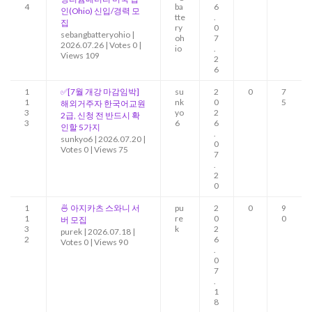
4
ba
6
인(Ohio) 신입/경력 모
tte
.
집
ry
0
sebangbatteryohio
|
oh
7
2026.07.26
|
Votes 0
|
io
.
Views 109
2
6
1
✅[7월 개강 마감임박]
su
2
0
7
1
nk
0
5
해외거주자 한국어교원
3
yo
2
2급, 신청 전 반드시 확
3
6
6
인할 5가지
.
sunkyo6
|
2026.07.20
|
0
Votes 0
|
Views 75
7
.
2
0
1
🍜 아지카츠 스와니 서
pu
2
0
9
1
re
0
0
버 모집
3
k
2
purek
|
2026.07.18
|
2
6
Votes 0
|
Views 90
.
0
7
.
1
8