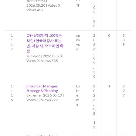
모두의 마켓
|
마
.
2026.05.20
|
Votes 0
|
켓
0
Views 457
5
.
2
0
1
⏰(~6/30까지 100%온
su
2
0
3
1
nk
0
3
라인) 한국어강사 되는
1
yo
2
5
법, 마감 시, 오프라인 확
7
6
6
정
.
sunkyo6
|
2026.05.20
|
0
Votes 0
|
Views 335
5
.
2
0
1
[Hyundai] Manager,
Ex
2
1
2
1
Strategy & Planning
tr
0
7
1
Extreme
|
2026.05.13
|
e
2
7
6
Votes 1
|
Views 277
m
6
e
.
0
5
.
1
3