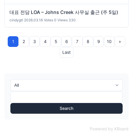
대표 전담 LOA – Johns Creek 사무실 출근 (주 5일)
cindygtl
|
2026.03.16
|
Votes 0
|
Views 330
1
2
3
4
5
6
7
8
9
10
»
Last
Search
Powered by KBoard