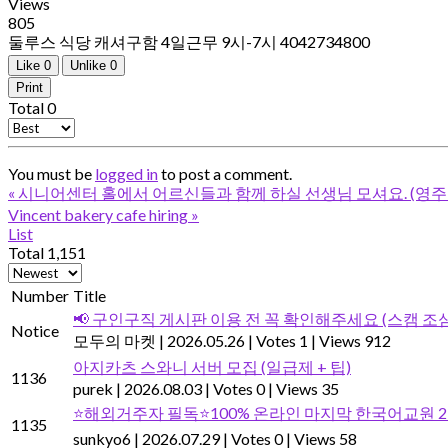
Views
805
둘루스 식당 캐셔구함 4일근무 9시-7시 4042734800
Like
0
Unlike
0
Print
Total
0
You must be
logged in
to post a comment.
«
시니어센터 홀에서 어르신들과 함께 하실 선생님 모셔요. (영주
Vincent bakery cafe hiring
»
List
Total 1,151
Number
Title
📢 구인구직 게시판 이용 전 꼭 확인해주세요 (스캠 조심
Notice
모두의 마켓
|
2026.05.26
|
Votes 1
|
Views 912
아지카츠 스와니 서버 모집 (일급제 + 팁)
1136
purek
|
2026.08.03
|
Votes 0
|
Views 35
⭐해외거주자 필독⭐100% 온라인 마지막 한국어교원 2급 
1135
sunkyo6
|
2026.07.29
|
Votes 0
|
Views 58