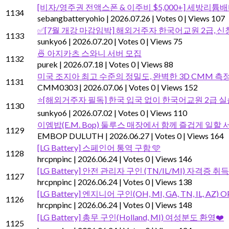
[비자/영주권 전액스폰 & 이주비 $5,000+] 세방리튬배
1134
sebangbatteryohio
|
2026.07.26
|
Votes 0
|
Views 107
✅[7월 개강 마감임박] 해외거주자 한국어교원 2급, 신
1133
sunkyo6
|
2026.07.20
|
Votes 0
|
Views 75
🍜 아지카츠 스와니 서버 모집
1132
purek
|
2026.07.18
|
Votes 0
|
Views 88
미국 조지아 최고 수준의 정밀도, 완벽한 3D CMM 
1131
CMM0303
|
2026.07.06
|
Votes 0
|
Views 152
⭐[해외거주자 필독] 한국 입국 없이 한국어교원 2급 
1130
sunkyo6
|
2026.07.02
|
Votes 0
|
Views 110
이엠밥(E.M. Bop) 둘루스 매장에서 함께 즐겁게 일할
1129
EMBOP DULUTH
|
2026.06.27
|
Votes 0
|
Views 164
[LG Battery] 스페인어 통역 구함 🩵
1128
hrcpnpinc
|
2026.06.24
|
Votes 0
|
Views 146
[LG Battery] 안전 관리자 구인 (TN/IL/MI) 자격증 취
1127
hrcpnpinc
|
2026.06.24
|
Votes 0
|
Views 138
[LG Battery] 엔지니어 구인(OH, MI, GA, TN, IL, AZ
1126
hrcpnpinc
|
2026.06.24
|
Votes 0
|
Views 148
[LG Battery] 총무 구인(Holland, MI) 여성분도 환영❤️
1125