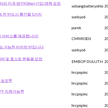
터리 미국 법인(Ohio) 신입/경력 모집
sebangbatteryohio
2
청 전 반드시 확인할 5가지
sunkyo6
2
purek
2
측정 서비스를 제공합니다!
CMM0303
2
실습 가능한 마지막 반입니다
sunkyo6
2
 서버 및 호스트 분들을 모집
EMBOP DULUTH
2
hrcpnpinc
2
득 보조💚
hrcpnpinc
2
) OPT 지원가능💜
hrcpnpinc
2
hrcpnpinc
2