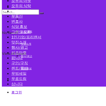
모두의 마켓
모두의 식탁
모두의 게시판
모두의 건강
부동산
구인/구직
변호사
식당 홍보
그랜드 오픈
렌트/룸메
No Result
1인기업/프리랜서
맛집소개
맛집소개
행사/광고
키즈마켓
View All Result
행사/광고
팝니다
구인/구직
렌트/룸메
식당 홍보
무빙세일
무료드림
회원가입
삽니다
로그인