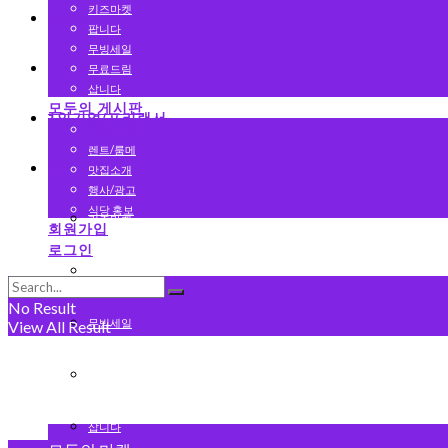
키즈마켓
변호사
팝니다
무빙세일
그랜드 오픈
무료드림
삽니다
모두의 게시판
1인기업/프리랜서
구인/구직
렌트/룸메
중고마켓
맛집소개
행사/광고
식당 홍보
키즈마켓
회원가입
로그인
팝니다
No Result
무빙세일
View All Result
무료드림
삽니다