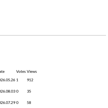
ate
Votes
Views
026.05.26
1
912
026.08.03
0
35
026.07.29
0
58