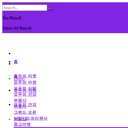
No Result
View All Result
Thursday, August 6일, 2026
회원가입
홈
로그인
모두의 마켓
홈
Login
모두의 마켓
모두의 식탁
모두의 식탁
모두의 건강
부동산
모두의 건강
변호사
그랜드 오픈
1인기업/프리랜서
부동산
중고마켓