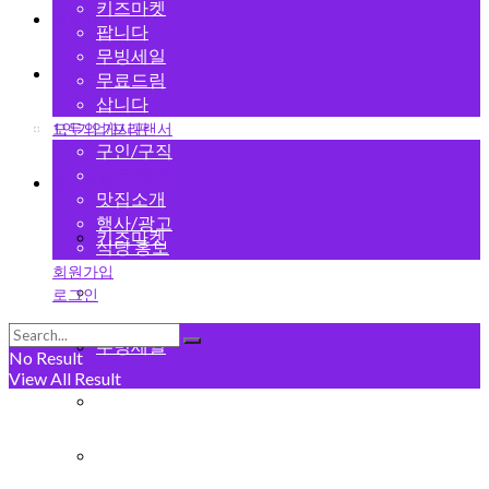
키즈마켓
변호사
팝니다
무빙세일
그랜드 오픈
무료드림
삽니다
1인기업/프리랜서
모두의 게시판
구인/구직
렌트/룸메
중고마켓
맛집소개
행사/광고
키즈마켓
식당 홍보
회원가입
팝니다
로그인
무빙세일
No Result
View All Result
무료드림
삽니다