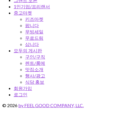
그랜드 오픈
1인기업/프리랜서
중고마켓
키즈마켓
팝니다
무빙세일
무료드림
삽니다
모두의 게시판
구인/구직
렌트/룸메
맛집소개
행사/광고
식당 홍보
회원가입
로그인
© 2026
by FEEL GOOD COMPANY, LLC.