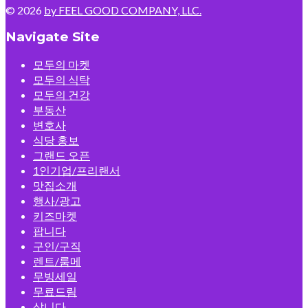
© 2026
by FEEL GOOD COMPANY, LLC.
Navigate Site
모두의 마켓
모두의 식탁
모두의 건강
부동산
변호사
식당 홍보
그랜드 오픈
1인기업/프리랜서
맛집소개
행사/광고
키즈마켓
팝니다
구인/구직
렌트/룸메
무빙세일
무료드림
삽니다