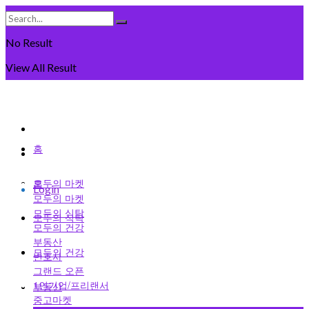
No Result
View All Result
Thursday, August 6일, 2026
회원가입
홈
로그인
모두의 마켓
홈
Login
모두의 마켓
모두의 식탁
모두의 식탁
모두의 건강
부동산
모두의 건강
변호사
그랜드 오픈
1인기업/프리랜서
부동산
중고마켓