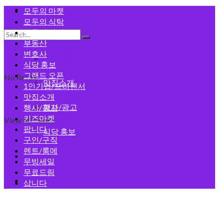
모두의 게시판
모두의 마켓
모두의 식탁
모두의 건강
구인/구직
부동산
변호사
렌트/룸메
식당 홍보
그랜드 오픈
No Result
맛집소개
1인기업/프리랜서
맛집소개
행사/광고
행사/광고
키즈마켓
View All Result
팝니다
식당 홍보
구인/구직
렌트/룸메
회원가입
무빙세일
무료드림
로그인
삽니다