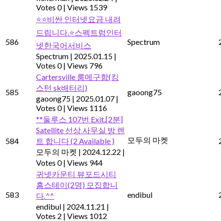
Votes 0
|
Views 1539
⭐️⭐️비싼 인터넷요금 내려
드립니다.⭐️스펙트럼인터
586
Spectrum
넷한국어서비스
Spectrum
|
2025.01.15
|
Votes 0
|
Views 796
Cartersville 룸메구함(킹
스턴 sk배터리)
585
gaoong75
gaoong75
|
2025.01.07
|
Votes 0
|
Views 1116
**둘루스 107번 Exit.[2분]
Satellite 선상 사무실 방 렌
모두의 마켓
584
트 합니다 (2 Available )
모두의 마켓
|
2024.12.22
|
Votes 0
|
Views 944
귀넷카운티 뷰포드시티
홈스테이(2명) 모집합니
583
endibul
다.^^
endibul
|
2024.11.21
|
Votes 2
|
Views 1012