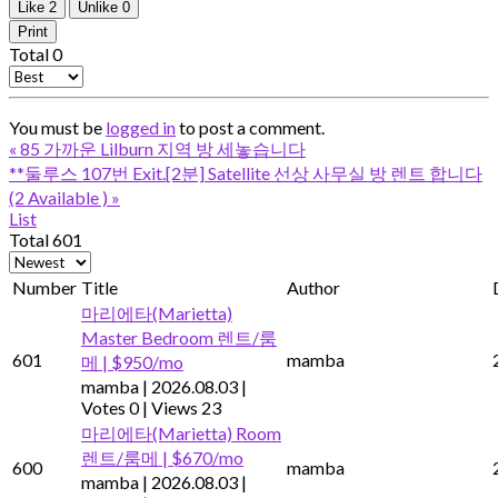
Like
2
Unlike
0
Print
Total
0
You must be
logged in
to post a comment.
«
85 가까운 Lilburn 지역 방 세놓습니다
**둘루스 107번 Exit.[2분] Satellite 선상 사무실 방 렌트 합니다
(2 Available )
»
List
Total 601
Number
Title
Author
마리에타(Marietta)
Master Bedroom 렌트/룸
601
mamba
메 | $950/mo
mamba
|
2026.08.03
|
Votes 0
|
Views 23
마리에타(Marietta) Room
렌트/룸메 | $670/mo
600
mamba
mamba
|
2026.08.03
|