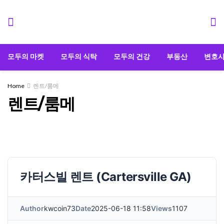
모두의 마켓
모두의 식탁
모두의 건강
부동산
변호
Home
렌트/룸메
렌트/룸메
카터스빌 렌트 (Cartersville GA)
Author
kwcoin73
Date
2025-06-18 11:58
Views
1107