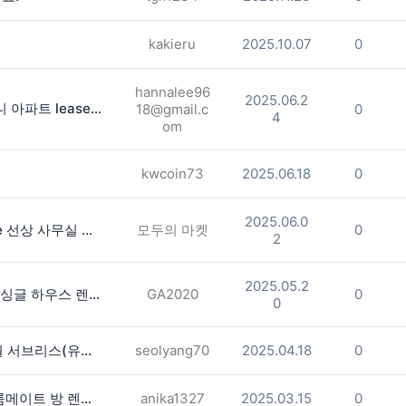
kakieru
2025.10.07
0
hannalee96
2025.06.2
카터스빌 1B 1Bath, 수영장 뷰 발코니 아파트 lease - $1600 디파짓 드립니다.
18@gmail.c
0
4
om
kwcoin73
2025.06.18
0
2025.06.0
**둘루스 107번 Exit.[2분] Satellite 선상 사무실 방 렌트 합니다 (2 Available )
모두의 마켓
0
2
2025.05.2
스와니 North Gwinnett 학군 3bed 싱글 하우스 렌트 합니다.
GA2020
0
0
Cartersville, Georgia 아파트 3개월 서브리스(유틸리티포함) $1200
seolyang70
2025.04.18
0
애틀랜타 도라빌 혹은 챔벌리 여자 룸메이트 방 렌트 구합니다
anika1327
2025.03.15
0