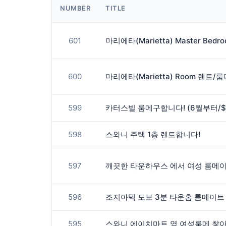
NUMBER
TITLE
601
600
마리에타(Marietta) Room 렌트/룸메
599
598
스와니 주택 1층 렌트합니다!
597
596
595
스와니 에이치마트 옆 여성룸메 찿아