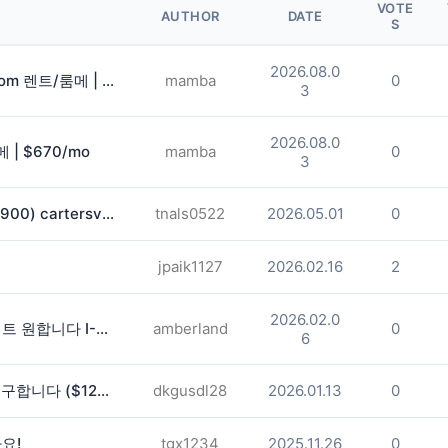
VOTE
AUTHOR
DATE
S
2026.08.0
마리에타(Marietta) Master Bedroom 렌트/룸메 | $950/mo
mamba
0
3
2026.08.0
 | $670/mo
mamba
0
3
카터스빌 룸메구합니다! (6월부터/$900) cartersville
tnals0522
2026.05.01
0
jpaik1127
2026.02.16
2
2026.02.0
깨끗한 타운하우스 에서 여성 룸메이트 원합니다 I-85, exit 104 프레젠힐 지역
amberland
0
6
조지아텍 도보 3분 타운홈 룸메이트 구합니다 ($1200/단기 가능)
dkgusdl28
2026.01.13
0
요!
tgx1234
2025.11.26
0