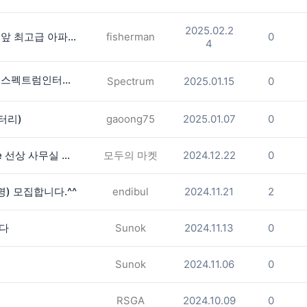
2025.02.2
▶▶▶(둘루스10분거리)슈가로프밀 앞 최고급 아파트 남 룸메 구함◀◀◀
fisherman
0
4
⭐️⭐️비싼 인터넷요금 내려드립니다.⭐️스펙트럼인터넷한국어서비스
Spectrum
2025.01.15
0
배터리)
gaoong75
2025.01.07
0
**둘루스 107번 Exit.[2분] Satellite 선상 사무실 방 렌트 합니다 (2 Available )
모두의 마켓
2024.12.22
0
) 모집합니다.^^
endibul
2024.11.21
2
니다
Sunok
2024.11.13
0
Sunok
2024.11.06
0
RSGA
2024.10.09
0