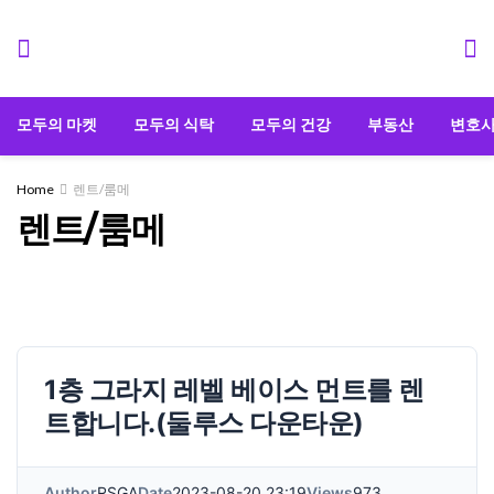
모두의 마켓
모두의 식탁
모두의 건강
부동산
변호
Home
렌트/룸메
렌트/룸메
1층 그라지 레벨 베이스 먼트를 렌
트합니다.(둘루스 다운타운)
Author
RSGA
Date
2023-08-20 23:19
Views
973