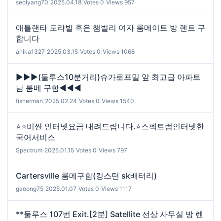
seolyang70
|
2025.04.18
|
Votes 0
|
Views 957
애틀랜타 도라빌 혹은 챔벌리 여자 룸메이트 방 렌트 구
합니다
anika1327
|
2025.03.15
|
Votes 0
|
Views 1068
▶▶▶(둘루스10분거리)슈가로프밀 앞 최고급 아파트
남 룸메 구함◀◀◀
fisherman
|
2025.02.24
|
Votes 0
|
Views 1540
⭐️⭐️비싼 인터넷요금 내려드립니다.⭐️스펙트럼인터넷한
국어서비스
Spectrum
|
2025.01.15
|
Votes 0
|
Views 797
Cartersville 룸메구함(킹스턴 sk배터리)
gaoong75
|
2025.01.07
|
Votes 0
|
Views 1117
**둘루스 107번 Exit.[2분] Satellite 선상 사무실 방 렌