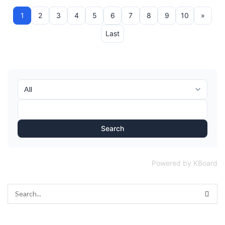
1
2
3
4
5
6
7
8
9
10
»
Last
Search
Powered by KBoard