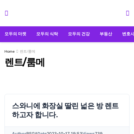
모두의 마켓
모두의 식탁
모두의 건강
부동산
변호
Home
렌트/룸메
렌트/룸메
스와니에 화장실 딸린 넓은 방 렌트
하고자 합니다.
Author
RSGA
Date
2023-10-17 19:53
Views
739