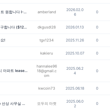
2026.02.0
깨끗한 타운하우스 에서 여성 룸메이트 원합니다 I-85, exit 104 프레젠힐 지역
amberland
0
6
조지아텍 도보 3분 타운홈 룸메이트 구합니다 ($1200/단기 가능)
dkgusdl28
2026.01.13
0
요!
tgx1234
2025.11.26
0
kakieru
2025.10.07
0
hannalee96
2025.06.2
카터스빌 1B 1Bath, 수영장 뷰 발코니 아파트 lease - $1600 디파짓 드립니다.
18@gmail.c
0
4
om
kwcoin73
2025.06.18
0
2025.06.0
**둘루스 107번 Exit.[2분] Satellite 선상 사무실 방 렌트 합니다 (2 Available )
모두의 마켓
0
2