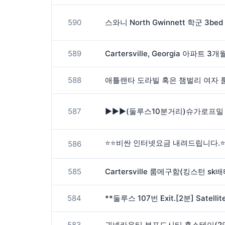
590
589
588
587
586
585
Cartersville 룸메구함(킹스턴 sk
584
583
귀넷카운티 뷰포드시티 홈스테이(2명