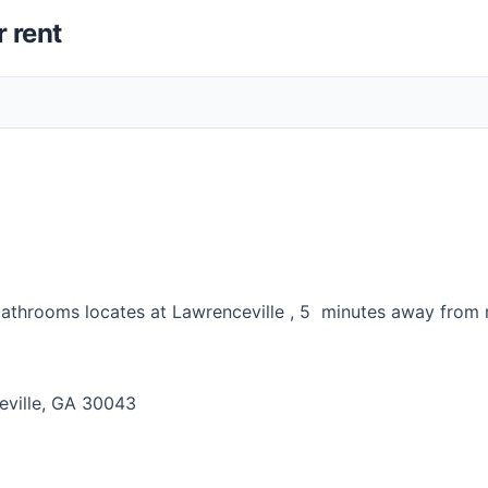
 rent
throoms locates at Lawrenceville , 5 minutes away from 
eville, GA 30043