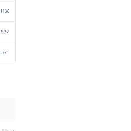
1168
832
971
 KBoard