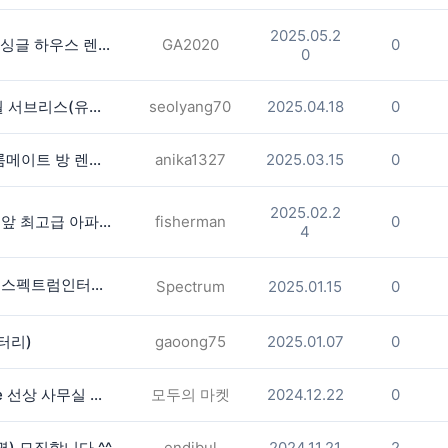
2025.05.2
스와니 North Gwinnett 학군 3bed 싱글 하우스 렌트 합니다.
GA2020
0
0
Cartersville, Georgia 아파트 3개월 서브리스(유틸리티포함) $1200
seolyang70
2025.04.18
0
애틀랜타 도라빌 혹은 챔벌리 여자 룸메이트 방 렌트 구합니다
anika1327
2025.03.15
0
2025.02.2
▶▶▶(둘루스10분거리)슈가로프밀 앞 최고급 아파트 남 룸메 구함◀◀◀
fisherman
0
4
⭐️⭐️비싼 인터넷요금 내려드립니다.⭐️스펙트럼인터넷한국어서비스
Spectrum
2025.01.15
0
배터리)
gaoong75
2025.01.07
0
**둘루스 107번 Exit.[2분] Satellite 선상 사무실 방 렌트 합니다 (2 Available )
모두의 마켓
2024.12.22
0
) 모집합니다.^^
endibul
2024.11.21
2