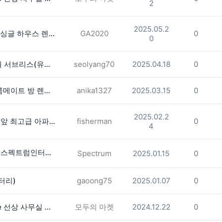
2
2025.05.2
스와니 North Gwinnett 학군 3bed 싱글 하우스 렌트 합니다.
GA2020
0
0
Cartersville, Georgia 아파트 3개월 서브리스(유틸리티포함) $1200
seolyang70
2025.04.18
0
애틀랜타 도라빌 혹은 챔벌리 여자 룸메이트 방 렌트 구합니다
anika1327
2025.03.15
0
2025.02.2
▶▶▶(둘루스10분거리)슈가로프밀 앞 최고급 아파트 남 룸메 구함◀◀◀
fisherman
0
4
⭐️⭐️비싼 인터넷요금 내려드립니다.⭐️스펙트럼인터넷한국어서비스
Spectrum
2025.01.15
0
배터리)
gaoong75
2025.01.07
0
**둘루스 107번 Exit.[2분] Satellite 선상 사무실 방 렌트 합니다 (2 Available )
모두의 마켓
2024.12.22
0