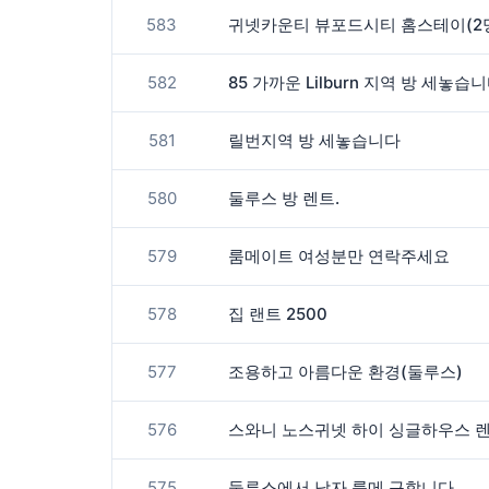
583
귀넷카운티 뷰포드시티 홈스테이(2명
582
85 가까운 Lilburn 지역 방 세놓습
581
릴번지역 방 세놓습니다
580
둘루스 방 렌트.
579
룸메이트 여성분만 연락주세요
578
집 랜트 2500
577
조용하고 아름다운 환경(둘루스)
576
스와니 노스귀넷 하이 싱글하우스 렌
575
둘루스에서 남자 룸메 구합니다