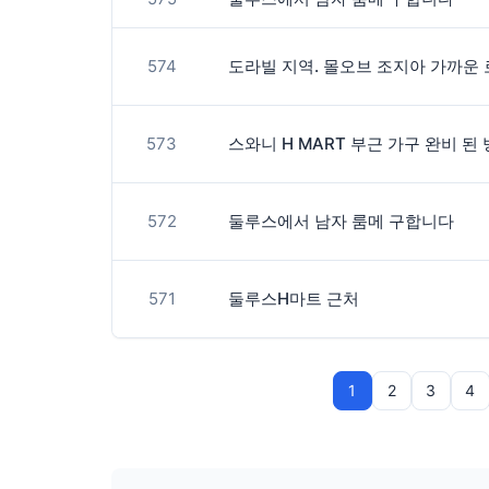
574
573
스와니 H MART 부근 가구 완비 된 
572
둘루스에서 남자 룸메 구합니다
571
둘루스H마트 근처
1
2
3
4