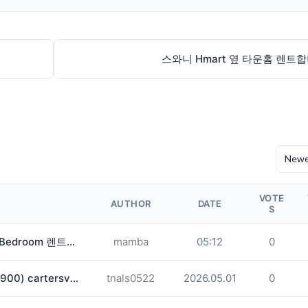
스와니 Hmart 옆 타운홈 렌트
VOTE
AUTHOR
DATE
S
렌트/룸메 | $920/mo
mamba
05:12
0
카터스빌 룸메구합니다! (6월부터/$900) cartersville
tnals0522
2026.05.01
0