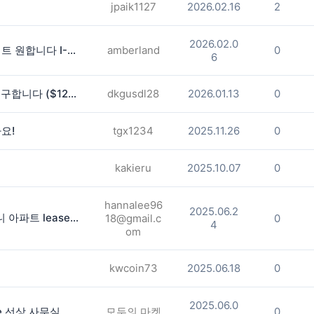
jpaik1127
2026.02.16
2
2026.02.0
깨끗한 타운하우스 에서 여성 룸메이트 원합니다 I-85, exit 104 프레젠힐 지역
amberland
0
6
조지아텍 도보 3분 타운홈 룸메이트 구합니다 ($1200/단기 가능)
dkgusdl28
2026.01.13
0
요!
tgx1234
2025.11.26
0
kakieru
2025.10.07
0
hannalee96
2025.06.2
카터스빌 1B 1Bath, 수영장 뷰 발코니 아파트 lease - $1600 디파짓 드립니다.
18@gmail.c
0
4
om
kwcoin73
2025.06.18
0
2025.06.0
**둘루스 107번 Exit.[2분] Satellite 선상 사무실 방 렌트 합니다 (2 Available )
모두의 마켓
0