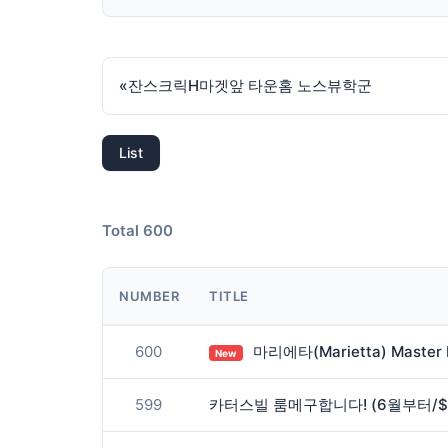
«
잔스크릭H마겟앞 타운홈 노스뷰학군
List
Total 600
NUMBER
TITLE
600
마리에타(Marietta) Master Bedroom 
New
599