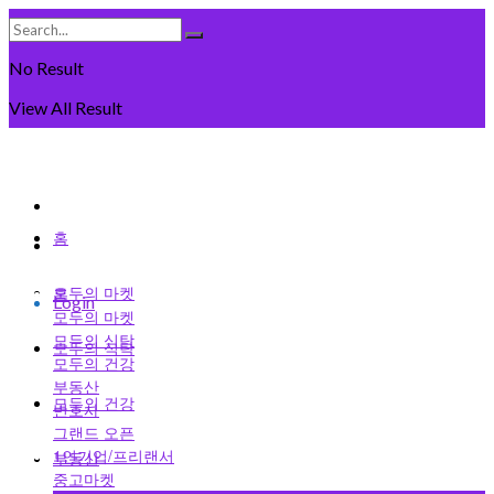
No Result
View All Result
Friday, August 7일, 2026
회원가입
홈
로그인
모두의 마켓
홈
Login
모두의 마켓
모두의 식탁
모두의 식탁
모두의 건강
부동산
모두의 건강
변호사
그랜드 오픈
1인기업/프리랜서
부동산
중고마켓