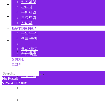
키즈마켓
변호사
팝니다
무빙세일
그랜드 오픈
무료드림
삽니다
1인기업/프리랜서
모두의 게시판
구인/구직
렌트/룸메
중고마켓
맛집소개
행사/광고
키즈마켓
식당 홍보
회원가입
팝니다
로그인
무빙세일
No Result
View All Result
무료드림
삽니다