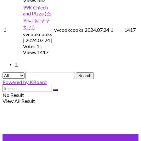
Views 552
99K Chiech
and Pizza (스
와니 점 구구
치킨)
1
vvcookcooks
2024.07.24
1
1417
vvcookcooks
|
2024.07.24
|
Votes 1
|
Views 1417
1
Search
Powered by KBoard
No Result
View All Result