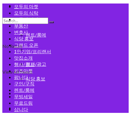
모두의 게시판
모두의 마켓
모두의 식탁
모두의 건강
구인/구직
부동산
변호사
렌트/룸메
식당 홍보
그랜드 오픈
No Result
맛집소개
1인기업/프리랜서
맛집소개
행사/광고
행사/광고
키즈마켓
View All Result
팝니다
식당 홍보
구인/구직
렌트/룸메
회원가입
무빙세일
무료드림
로그인
삽니다