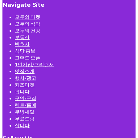
Navigate Site
모두의 마켓
모두의 식탁
모두의 건강
부동산
변호사
식당 홍보
그랜드 오픈
1인기업/프리랜서
맛집소개
행사/광고
키즈마켓
팝니다
구인/구직
렌트/룸메
무빙세일
무료드림
삽니다