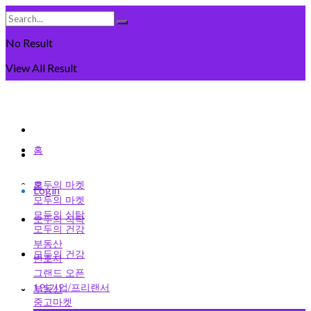
No Result
View All Result
Thursday, August 6일, 2026
회원가입
홈
로그인
모두의 마켓
홈
Login
모두의 마켓
모두의 식탁
모두의 식탁
모두의 건강
부동산
모두의 건강
변호사
그랜드 오픈
1인기업/프리랜서
부동산
중고마켓