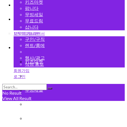
키즈마켓
변호사
팝니다
무빙세일
그랜드 오픈
무료드림
삽니다
1인기업/프리랜서
모두의 게시판
구인/구직
렌트/룸메
중고마켓
맛집소개
행사/광고
키즈마켓
식당 홍보
회원가입
팝니다
로그인
무빙세일
No Result
View All Result
무료드림
삽니다