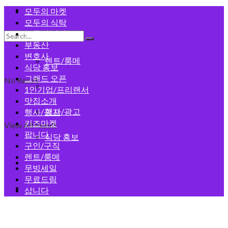
모두의 게시판
모두의 마켓
모두의 식탁
모두의 건강
구인/구직
부동산
변호사
렌트/룸메
식당 홍보
그랜드 오픈
No Result
맛집소개
1인기업/프리랜서
맛집소개
행사/광고
행사/광고
키즈마켓
View All Result
팝니다
식당 홍보
구인/구직
렌트/룸메
회원가입
무빙세일
무료드림
로그인
삽니다