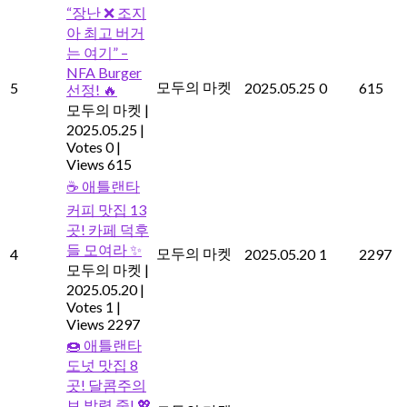
“장난 ❌️ 조지
아 최고 버거
는 여기” –
NFA Burger
모두의 마켓
5
2025.05.25
0
615
선정! 🔥
모두의 마켓
|
2025.05.25
|
Votes 0
|
Views 615
☕ 애틀랜타
커피 맛집 13
곳! 카페 덕후
들 모여라 ✨
모두의 마켓
4
2025.05.20
1
2297
모두의 마켓
|
2025.05.20
|
Votes 1
|
Views 2297
🍩 애틀랜타
도넛 맛집 8
곳! 달콤주의
보 발령 중! 💖