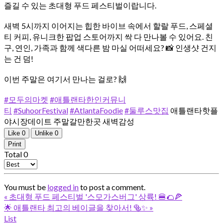
즐길 수 있는 초대형 푸드 페스티벌이랍니다.
​새벽 5시까지 이어지는 힙한 바이브 속에서 할랄 푸드, 스페셜
티 커피, 유니크한 팝업 스토어까지 싹 다 만나볼 수 있어요. 친
구, 연인, 가족과 함께 색다른 밤 마실 어떠세요? 📸 인생샷 건지
는 건 덤!
​이번 주말은 여기서 만나는 걸로? 🙌
#모두의마켓
#애틀랜타한인커뮤니
티
#SuhoorFestival
#AtlantaFoodie
#둘루스맛집
애틀랜타핫플
야시장데이트 주말갈만한곳 새벽감성
Like
0
Unlike
0
Print
Total
0
You must be
logged in
to post a comment.
«
초대형 푸드 페스티벌 '스모가스버그' 상륙! 🍔🌮🍕
🌟 애틀랜타 최고의 베이글을 찾아서! 🥯✨
»
List