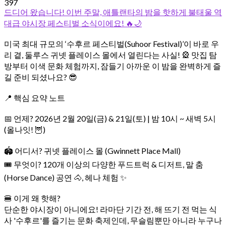
397
드디어 왔습니다! 이번 주말, 애틀랜타의 밤을 핫하게 불태울 역
대급 야시장 페스티벌 소식이에요! 🔥🌙
​미국 최대 규모의 ‘수후르 페스티벌(Suhoor Festival)’이 바로 우
리 곁, 둘루스 귀넷 플레이스 몰에서 열린다는 사실! 🎡 맛집 탐
방부터 이색 문화 체험까지, 잠들기 아까운 이 밤을 완벽하게 즐
길 준비 되셨나요? 😎
​📍 핵심 요약 노트
​📅 언제? 2026년 2월 20일(금) & 21일(토) | 밤 10시 ~ 새벽 5시
(올나잇! 🦉)
​🏟 어디서? 귀넷 플레이스 몰 (Gwinnett Place Mall)
​🎟 무엇이? 120개 이상의 다양한 푸드트럭 & 디저트, 말 춤
(Horse Dance) 공연 🐴, 헤나 체험 ✨
​🍔 이게 왜 핫해?
단순한 야시장이 아니에요! 라마단 기간 전, 해 뜨기 전 먹는 식
사 '수후르'를 즐기는 문화 축제인데, 무슬림뿐만 아니라 누구나