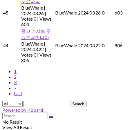
무료나눔
BlueWhale
|
45
BlueWhale
2024.03.26
0
603
2024.03.26
|
Votes 0
|
Views
603
중고 카시트 무
료드림합니다
BlueWhale
|
44
BlueWhale
2024.03.22
0
806
2024.03.22
|
Votes 0
|
Views
806
1
2
3
»
Last
Search
Powered by KBoard
No Result
View All Result