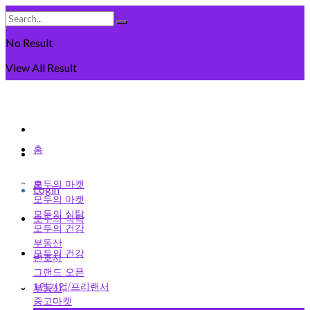
No Result
View All Result
Saturday, August 8일, 2026
회원가입
홈
로그인
모두의 마켓
홈
Login
모두의 마켓
모두의 식탁
모두의 식탁
모두의 건강
부동산
모두의 건강
변호사
그랜드 오픈
1인기업/프리랜서
부동산
중고마켓