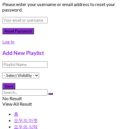
Please enter your username or email address to reset your
password.
Log In
Add New Playlist
No Result
View All Result
홈
모두의 마켓
모두의 식탁