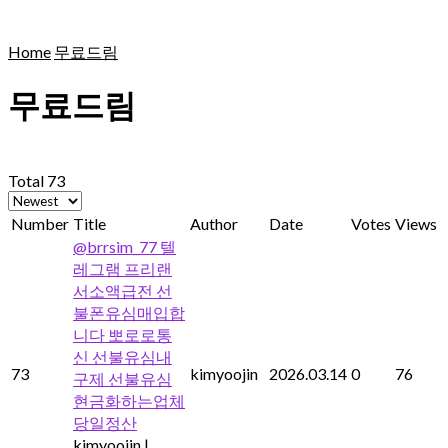
Home
무료드림
무료드림
Total 73
Number
Title
Author
Date
Votes
Views
@brrsim_77 텔
레그램 프리랜
서소액급전 선
불폰유심매입합
니다 뽀로로통
신 선불유심내
73
kimyoojin
2026.03.14
0
76
구제 선불유심
현금화하는업체
당일정산
kimyoojin
|