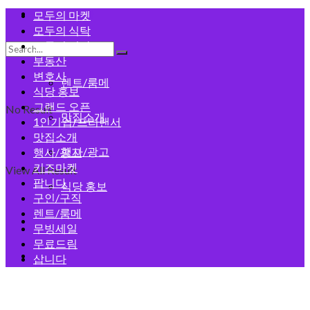
모두의 게시판
모두의 마켓
모두의 식탁
모두의 건강
구인/구직
부동산
변호사
렌트/룸메
식당 홍보
그랜드 오픈
No Result
맛집소개
1인기업/프리랜서
맛집소개
행사/광고
행사/광고
키즈마켓
View All Result
팝니다
식당 홍보
구인/구직
렌트/룸메
회원가입
무빙세일
무료드림
로그인
삽니다