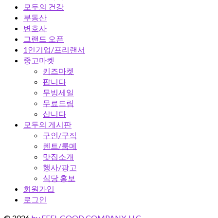
모두의 건강
부동산
변호사
그랜드 오픈
1인기업/프리랜서
중고마켓
키즈마켓
팝니다
무빙세일
무료드림
삽니다
모두의 게시판
구인/구직
렌트/룸메
맛집소개
행사/광고
식당 홍보
회원가입
로그인
© 2026
by FEEL GOOD COMPANY, LLC.