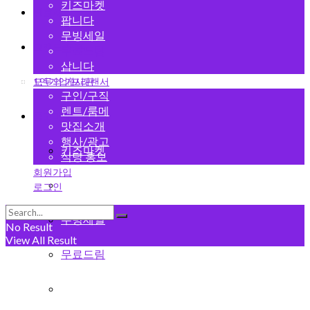
키즈마켓
변호사
팝니다
무빙세일
그랜드 오픈
무료드림
삽니다
1인기업/프리랜서
모두의 게시판
구인/구직
렌트/룸메
중고마켓
맛집소개
행사/광고
키즈마켓
식당 홍보
회원가입
팝니다
로그인
무빙세일
No Result
View All Result
무료드림
삽니다