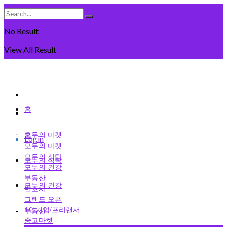
No Result
View All Result
Sunday, August 9일, 2026
회원가입
홈
로그인
모두의 마켓
홈
Login
모두의 마켓
모두의 식탁
모두의 식탁
모두의 건강
부동산
모두의 건강
변호사
그랜드 오픈
1인기업/프리랜서
부동산
중고마켓