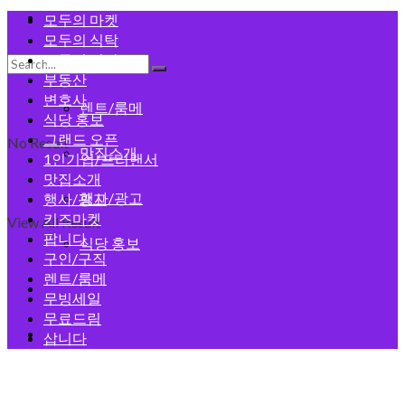
모두의 게시판
모두의 마켓
모두의 식탁
모두의 건강
구인/구직
부동산
변호사
렌트/룸메
식당 홍보
그랜드 오픈
No Result
맛집소개
1인기업/프리랜서
맛집소개
행사/광고
행사/광고
키즈마켓
View All Result
팝니다
식당 홍보
구인/구직
렌트/룸메
회원가입
무빙세일
무료드림
로그인
삽니다