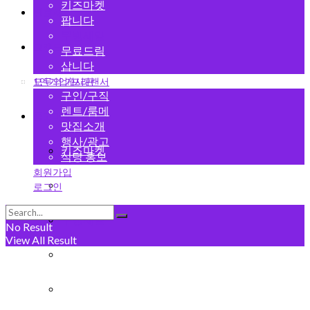
키즈마켓
변호사
팝니다
무빙세일
그랜드 오픈
무료드림
삽니다
1인기업/프리랜서
모두의 게시판
구인/구직
렌트/룸메
중고마켓
맛집소개
행사/광고
키즈마켓
식당 홍보
회원가입
팝니다
로그인
무빙세일
No Result
View All Result
무료드림
삽니다