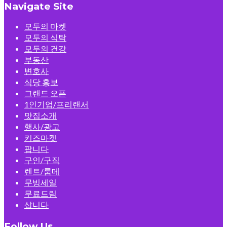
Navigate Site
모두의 마켓
모두의 식탁
모두의 건강
부동산
변호사
식당 홍보
그랜드 오픈
1인기업/프리랜서
맛집소개
행사/광고
키즈마켓
팝니다
구인/구직
렌트/룸메
무빙세일
무료드림
삽니다
Follow Us