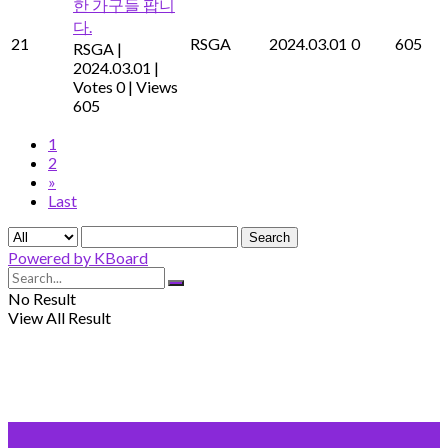
한 가구들 팝니
다.
21
RSGA
2024.03.01
0
605
RSGA
|
2024.03.01
|
Votes 0
|
Views
605
1
2
»
Last
Search
Powered by KBoard
No Result
View All Result