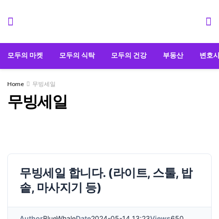
모두의 마켓
모두의 식탁
모두의 건강
부동산
변호
Home
무빙세일
무빙세일
무빙세일 합니다. (라이트, 스툴, 밥
솥, 마사지기 등)
Author
BlueWhale
Date
2024-05-14 13:23
Views
650