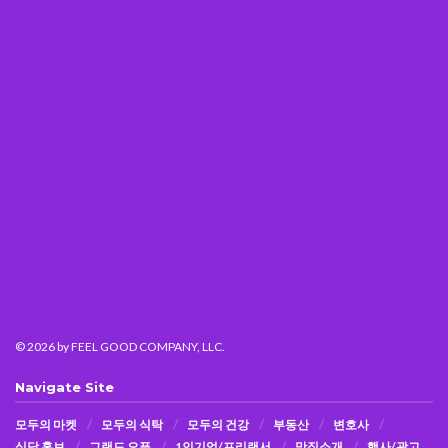
© 2026
by FEEL GOOD COMPANY, LLC.
Navigate Site
모두의 마켓
모두의 식탁
모두의 건강
부동산
변호사
식당 홍보
그랜드 오픈
1인기업/프리랜서
맛집소개
행사/광고