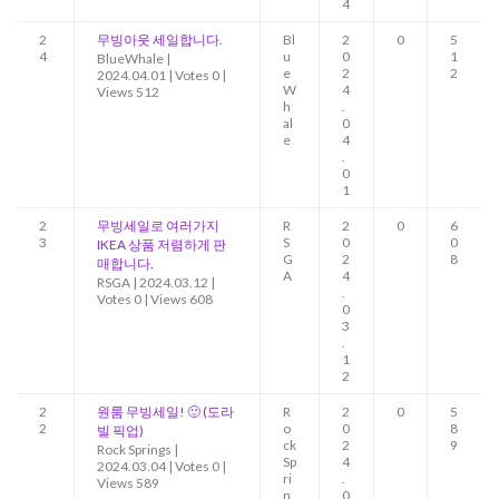
4
2
무빙아웃 세일합니다.
Bl
2
0
5
4
u
0
1
BlueWhale
|
e
2
2
2024.04.01
|
Votes 0
|
W
4
Views 512
h
.
al
0
e
4
.
0
1
2
무빙세일로 여러가지
R
2
0
6
3
S
0
0
IKEA 상품 저렴하게 판
G
2
8
매합니다.
A
4
RSGA
|
2024.03.12
|
.
Votes 0
|
Views 608
0
3
.
1
2
2
원룸 무빙세일! 🙂 (도라
R
2
0
5
2
o
0
8
빌 픽업)
ck
2
9
Rock Springs
|
Sp
4
2024.03.04
|
Votes 0
|
ri
.
Views 589
n
0