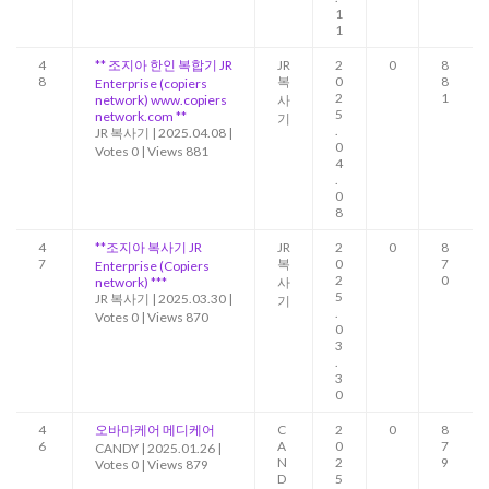
1
1
4
** 조지아 한인 복합기 JR
JR
2
0
8
8
복
0
8
Enterprise (copiers
2
1
network) www.copiers
사
5
network.com **
기
.
JR 복사기
|
2025.04.08
|
0
Votes 0
|
Views 881
4
.
0
8
4
**조지아 복사기 JR
JR
2
0
8
7
복
0
7
Enterprise (Copiers
2
0
network) ***
사
5
JR 복사기
|
2025.03.30
|
기
.
Votes 0
|
Views 870
0
3
.
3
0
4
오바마케어 메디케어
C
2
0
8
6
A
0
7
CANDY
|
2025.01.26
|
N
2
9
Votes 0
|
Views 879
D
5