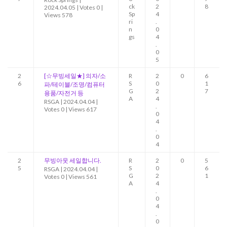
ck
2
8
2024.04.05
|
Votes 0
|
Sp
4
Views 578
ri
.
n
0
gs
4
.
0
5
2
[☆무빙세일★] 의자/소
R
2
0
6
6
S
0
1
파/테이블/조명/컴퓨터
G
2
7
용품/자전거 등
A
4
RSGA
|
2024.04.04
|
.
Votes 0
|
Views 617
0
4
.
0
4
2
무빙아웃 세일합니다.
R
2
0
5
5
S
0
6
RSGA
|
2024.04.04
|
G
2
1
Votes 0
|
Views 561
A
4
.
0
4
.
0