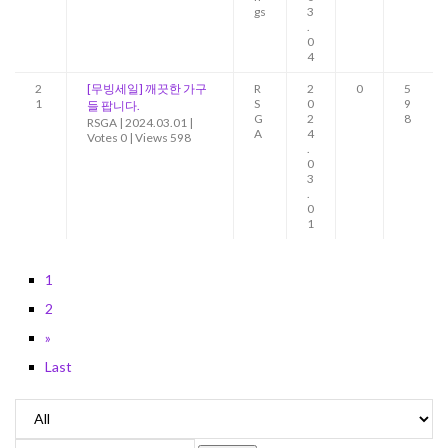
gs
3
.
0
4
2
[무빙세일] 깨끗한 가구
R
2
0
5
1
S
0
9
들 팝니다.
G
2
8
RSGA
|
2024.03.01
|
A
4
Votes 0
|
Views 598
.
0
3
.
0
1
1
2
»
Last