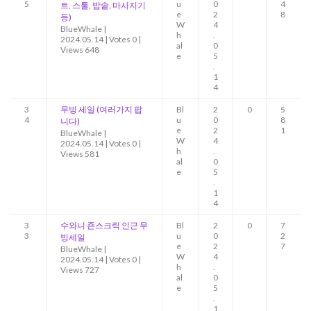
5
u
0
4
트, 스툴, 밥솥, 마사지기
e
2
8
등)
W
4
BlueWhale
|
h
.
2024.05.14
|
Votes 0
|
al
0
Views 648
e
5
.
1
4
3
무빙 세일 (여러가지 팝
Bl
2
0
5
4
u
0
8
니다)
e
2
1
BlueWhale
|
W
4
2024.05.14
|
Votes 0
|
h
.
Views 581
al
0
e
5
.
1
4
3
수와니 죤스크릭 인근 무
Bl
2
0
7
3
u
0
2
빙세일
e
2
7
BlueWhale
|
W
4
2024.05.14
|
Votes 0
|
h
.
Views 727
al
0
e
5
.
1