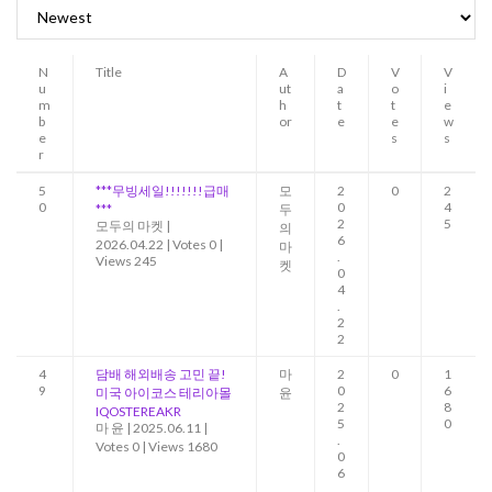
N
Title
A
D
V
V
u
ut
a
o
i
m
h
t
t
e
b
or
e
e
w
e
s
s
r
5
***무빙세일!!!!!!!급매
모
2
0
2
0
0
4
***
두
2
5
모두의 마켓
|
의
6
2026.04.22
|
Votes 0
|
마
.
Views 245
켓
0
4
.
2
2
4
담배 해외배송 고민 끝!
마
2
0
1
9
0
6
미국 아이코스 테리아몰
윤
2
8
IQOSTEREAKR
5
0
마 윤
|
2025.06.11
|
.
Votes 0
|
Views 1680
0
6
.