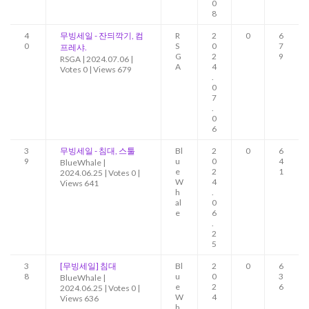
0
8
4
무빙세일 - 잔듸깍기, 컴
R
2
0
6
0
S
0
7
프레샤.
G
2
9
RSGA
|
2024.07.06
|
A
4
Votes 0
|
Views 679
.
0
7
.
0
6
3
무빙세일 - 침대, 스툴
Bl
2
0
6
9
u
0
4
BlueWhale
|
e
2
1
2024.06.25
|
Votes 0
|
W
4
Views 641
h
.
al
0
e
6
.
2
5
3
[무빙세일] 침대
Bl
2
0
6
8
u
0
3
BlueWhale
|
e
2
6
2024.06.25
|
Votes 0
|
W
4
Views 636
h
.