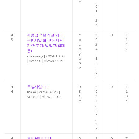
Y
.
0
1
.
2
6
4
사용감 적은 가전/가구
c
2
0
1
5
o
0
1
무빙세일 합니다 (세탁
c
2
4
기/건조기/ 냉장고/침대
o
4
9
등)
y
.
cocoyong
|
2024.10.06
o
1
|
Votes 0
|
Views 1149
n
0
g
.
0
6
4
무빙세일!!!!
R
2
0
1
4
S
0
1
RSGA
|
2024.07.26
|
G
2
0
Votes 0
|
Views 1104
A
4
4
.
0
7
.
2
6
4
무빙세일!!!!!!!
R
2
0
7