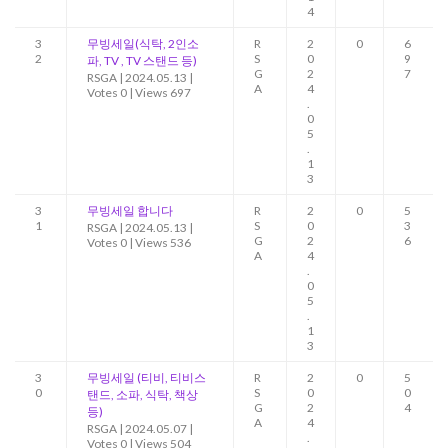
4
3
무빙세일(식탁, 2인소
R
2
0
6
2
S
0
9
파, TV , TV 스탠드 등)
G
2
7
RSGA
|
2024.05.13
|
A
4
Votes 0
|
Views 697
.
0
5
.
1
3
3
무빙세일 합니다
R
2
0
5
1
S
0
3
RSGA
|
2024.05.13
|
G
2
6
Votes 0
|
Views 536
A
4
.
0
5
.
1
3
3
무빙세일 (티비, 티비스
R
2
0
5
0
S
0
0
탠드, 소파, 식탁, 책상
G
2
4
등)
A
4
RSGA
|
2024.05.07
|
.
Votes 0
|
Views 504