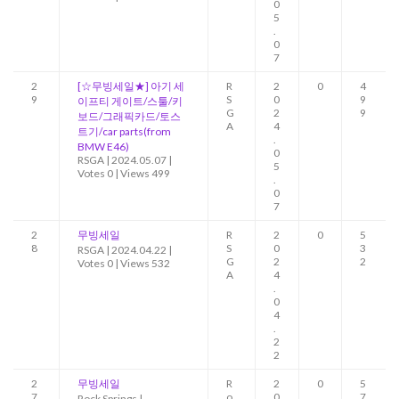
0
5
.
0
7
2
[☆무빙세일★] 아기 세
R
2
0
4
9
S
0
9
이프티 게이트/스툴/키
G
2
9
보드/그래픽카드/토스
A
4
트기/car parts(from
.
BMW E46)
0
RSGA
|
2024.05.07
|
5
Votes 0
|
Views 499
.
0
7
2
무빙세일
R
2
0
5
8
S
0
3
RSGA
|
2024.04.22
|
G
2
2
Votes 0
|
Views 532
A
4
.
0
4
.
2
2
2
무빙세일
R
2
0
5
7
o
0
7
Rock Springs
|