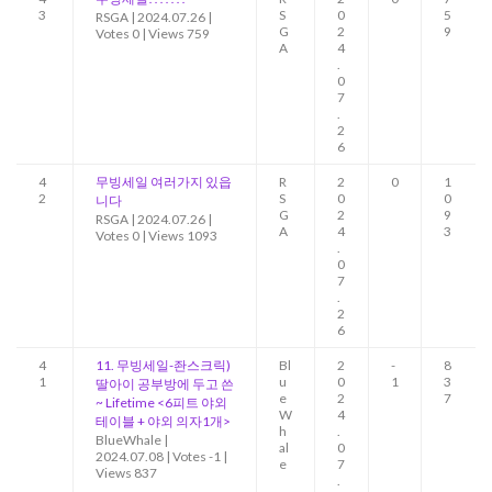
3
S
0
5
RSGA
|
2024.07.26
|
G
2
9
Votes 0
|
Views 759
A
4
.
0
7
.
2
6
4
무빙세일 여러가지 있읍
R
2
0
1
2
S
0
0
니다
G
2
9
RSGA
|
2024.07.26
|
A
4
3
Votes 0
|
Views 1093
.
0
7
.
2
6
4
11. 무빙세일-좐스크릭)
Bl
2
-
8
1
u
0
1
3
딸아이 공부방에 두고 쓴
e
2
7
~ Lifetime <6피트 야외
W
4
테이블 + 야외 의자1개>
h
.
BlueWhale
|
al
0
2024.07.08
|
Votes -1
|
e
7
Views 837
.