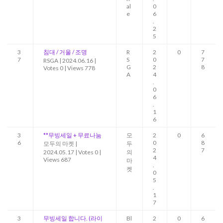
al
0
e
6
.
2
5
3
침대 / 거울 / 조명
R
2
0
7
7
S
0
7
RSGA
|
2024.06.16
|
G
2
8
Votes 0
|
Views 778
A
4
.
0
6
.
1
6
3
**무빙세일 + 무료나눔
모
2
0
6
6
0
8
모두의 마켓
|
두
2
7
2024.05.17
|
Votes 0
|
의
4
Views 687
마
.
켓
0
5
.
1
7
3
무빙세일 합니다. (라이
Bl
2
0
6