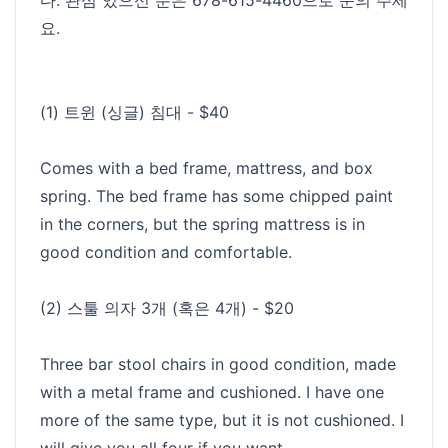
요.
(1) 트윈 (싱글) 침대 - $40
Comes with a bed frame, mattress, and box
spring. The bed frame has some chipped paint
in the corners, but the spring mattress is in
good condition and comfortable.
(2) 스툴 의자 3개 (혹은 4개) - $20
Three bar stool chairs in good condition, made
with a metal frame and cushioned. I have one
more of the same type, but it is not cushioned. I
will give you all four if you want.