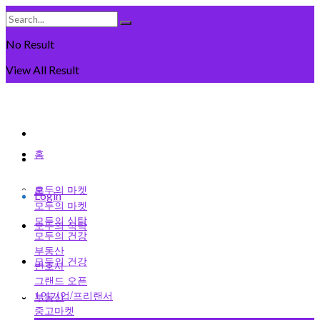
No Result
View All Result
Sunday, August 9일, 2026
회원가입
홈
로그인
모두의 마켓
홈
Login
모두의 마켓
모두의 식탁
모두의 식탁
모두의 건강
부동산
모두의 건강
변호사
그랜드 오픈
1인기업/프리랜서
부동산
중고마켓