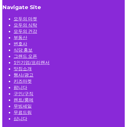
Navigate Site
모두의 마켓
모두의 식탁
모두의 건강
부동산
변호사
식당 홍보
그랜드 오픈
1인기업/프리랜서
맛집소개
행사/광고
키즈마켓
팝니다
구인/구직
렌트/룸메
무빙세일
무료드림
삽니다