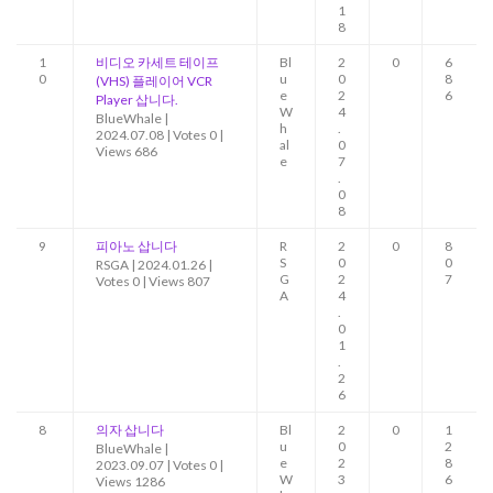
1
8
1
비디오 카세트 테이프
Bl
2
0
6
0
u
0
8
(VHS) 플레이어 VCR
e
2
6
Player 삽니다.
W
4
BlueWhale
|
h
.
2024.07.08
|
Votes 0
|
al
0
Views 686
e
7
.
0
8
9
피아노 삽니다
R
2
0
8
S
0
0
RSGA
|
2024.01.26
|
G
2
7
Votes 0
|
Views 807
A
4
.
0
1
.
2
6
8
의자 삽니다
Bl
2
0
1
u
0
2
BlueWhale
|
e
2
8
2023.09.07
|
Votes 0
|
W
3
6
Views 1286