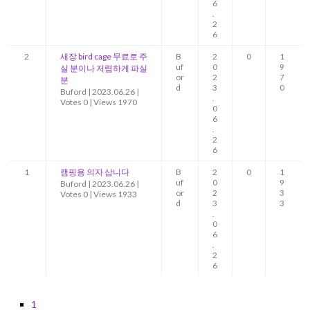
6
.
2
6
2
새장 bird cage 무료로 주
B
2
0
1
uf
0
9
실 분이나 저렴하게 파실
or
2
7
분
d
3
0
Buford
|
2023.06.26
|
.
Votes 0
|
Views 1970
0
6
.
2
6
1
캠핑용 의자 삽니다
B
2
0
1
uf
0
9
Buford
|
2023.06.26
|
or
2
3
Votes 0
|
Views 1933
d
3
3
.
0
6
.
2
6
1