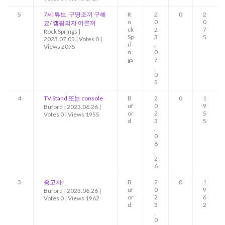
5
7세 튜브, 구명조끼 구해
R
2
0
2
o
0
0
요/ 캠핑의자 어른꺼
ck
2
7
Rock Springs
|
Sp
3
5
2023.07.05
|
Votes 0
|
ri
.
Views 2075
n
0
gs
7
.
0
5
4
TV Stand 또는 console
B
2
0
1
uf
0
9
Buford
|
2023.06.26
|
or
2
5
Votes 0
|
Views 1955
d
3
5
.
0
6
.
2
6
3
중고차!
B
2
0
1
uf
0
9
Buford
|
2023.06.26
|
or
2
6
Votes 0
|
Views 1962
d
3
2
.
0