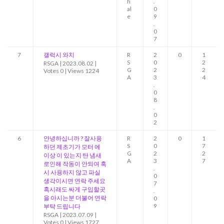
h
.
al
0
e
9
.
0
7
7
갤럭시 와치
R
2
0
1
S
0
2
RSGA
|
2023.08.02
|
G
2
2
Votes 0
|
Views 1224
A
3
4
.
0
8
.
0
2
6
안녕하십니까 ? 잘사용
R
2
0
1
S
0
7
하던 제초기가 모터 에
G
2
2
이상 이 있는지 탄 냄새
A
3
7
로인해 작동이 안되여 혹
.
시 사용하지 않고 파실
0
생각이시면 연락 주세요
7
혹시래도 싸게 구입할곳
.
을 아시는분 더불어 연락
0
9
부탁 드립니다
RSGA
|
2023.07.09
|
Votes 0
|
Views 1727