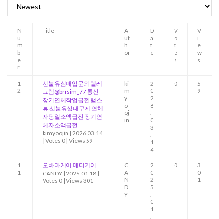
N
Title
A
D
V
V
u
ut
a
o
i
m
h
t
t
e
b
or
e
e
w
e
s
s
r
1
선불유심매입문의 텔레
ki
2
0
5
2
m
0
9
그램@brrsim_77 통신
y
2
장기연체작업급전 탬스
o
6
뷰 선불유심내구제 연체
oj
.
자당일소액급전 장기연
in
0
체자소액급전
3
kimyoojin
|
2026.03.14
.
|
Votes 0
|
Views 59
1
4
1
오바마케어 메디케어
C
2
0
3
1
A
0
0
CANDY
|
2025.01.18
|
N
2
1
Votes 0
|
Views 301
D
5
Y
.
0
1
.