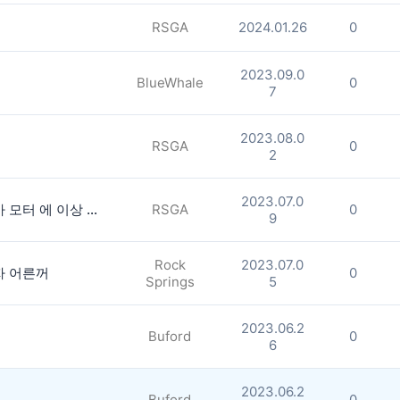
RSGA
2024.01.26
0
2023.09.0
BlueWhale
0
7
2023.08.0
RSGA
0
2
2023.07.0
안녕하십니까 ? 잘사용하던 제초기가 모터 에 이상 이 있는지 탄 냄새로인해 작동이 안되여 혹시 사용하지 않고 파실 생각이시면 연락 주세요 혹시래도 싸게 구입할곳을 아시는분 더불어 연락 부탁 드립니다
RSGA
0
9
Rock
2023.07.0
자 어른꺼
0
Springs
5
2023.06.2
Buford
0
6
2023.06.2
Buford
0