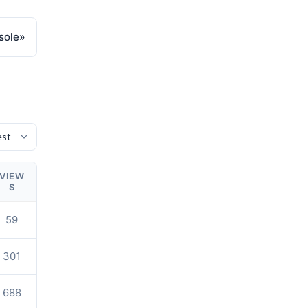
sole
»
VIEW
S
59
301
688