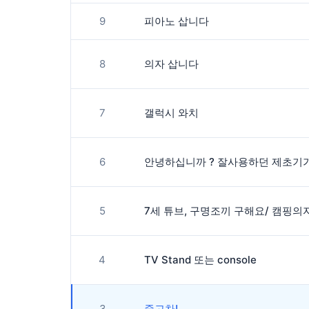
9
피아노 삽니다
8
의자 삽니다
7
갤럭시 와치
6
5
7세 튜브, 구명조끼 구해요/ 캠핑의
4
TV Stand 또는 console
3
중고차!