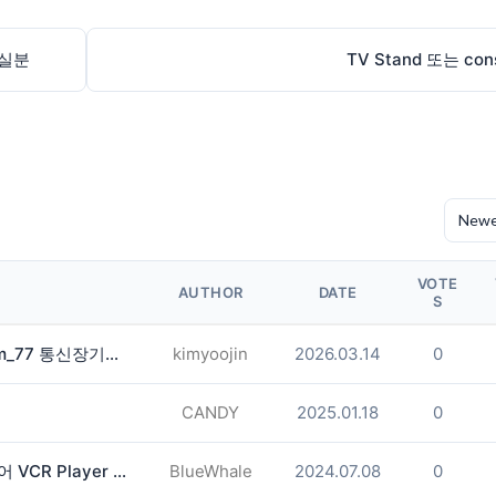
파실분
TV Stand 또는 con
VOTE
AUTHOR
DATE
S
선불유심매입문의 텔레그램@brrsim_77 통신장기연체작업급전 탬스뷰 선불유심내구제 연체자당일소액급전 장기연체자소액급전
kimyoojin
2026.03.14
0
CANDY
2025.01.18
0
비디오 카세트 테이프(VHS) 플레이어 VCR Player 삽니다.
BlueWhale
2024.07.08
0