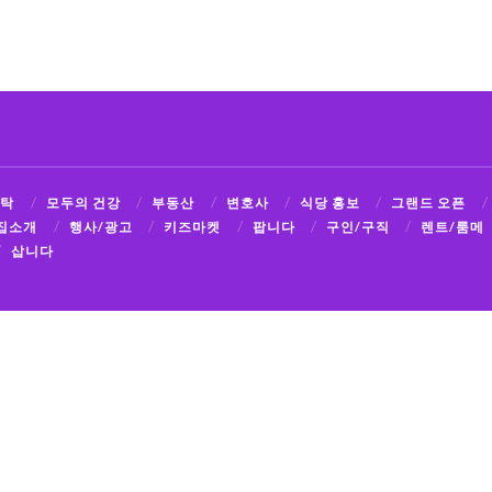
식탁
모두의 건강
부동산
변호사
식당 홍보
그랜드 오픈
집소개
행사/광고
키즈마켓
팝니다
구인/구직
렌트/룸메
삽니다