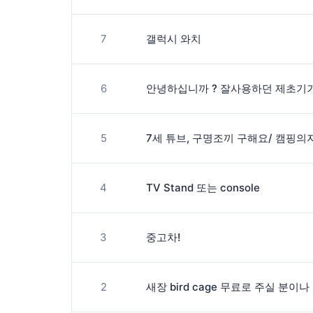
7
갤럭시 와치
6
5
7세 튜브, 구명조끼 구해요/ 캠핑의
4
TV Stand 또는 console
3
중고차!
2
새장 bird cage 무료로 주실 분이