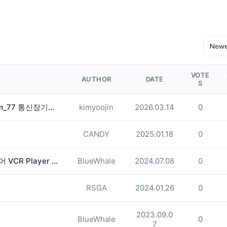
VOTE
AUTHOR
DATE
S
선불유심매입문의 텔레그램@brrsim_77 통신장기연체작업급전 탬스뷰 선불유심내구제 연체자당일소액급전 장기연체자소액급전
kimyoojin
2026.03.14
0
CANDY
2025.01.18
0
비디오 카세트 테이프(VHS) 플레이어 VCR Player 삽니다.
BlueWhale
2024.07.08
0
RSGA
2024.01.26
0
2023.09.0
BlueWhale
0
7