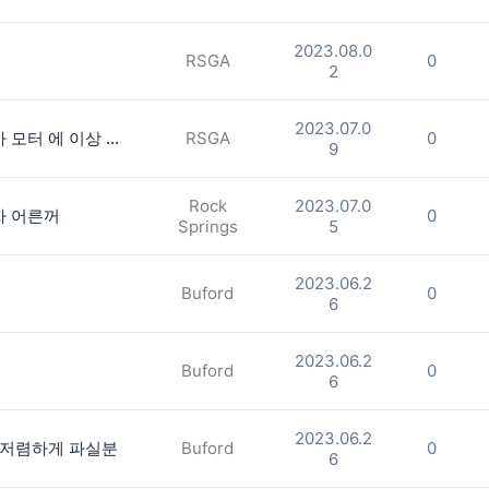
2023.08.0
RSGA
0
2
2023.07.0
안녕하십니까 ? 잘사용하던 제초기가 모터 에 이상 이 있는지 탄 냄새로인해 작동이 안되여 혹시 사용하지 않고 파실 생각이시면 연락 주세요 혹시래도 싸게 구입할곳을 아시는분 더불어 연락 부탁 드립니다
RSGA
0
9
Rock
2023.07.0
자 어른꺼
0
Springs
5
2023.06.2
Buford
0
6
2023.06.2
Buford
0
6
2023.06.2
나 저렴하게 파실분
Buford
0
6