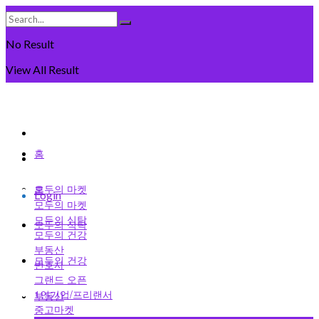
No Result
View All Result
Saturday, August 8일, 2026
회원가입
홈
로그인
모두의 마켓
홈
Login
모두의 마켓
모두의 식탁
모두의 식탁
모두의 건강
부동산
모두의 건강
변호사
그랜드 오픈
1인기업/프리랜서
부동산
중고마켓