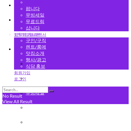
키즈마켓
변호사
팝니다
무빙세일
그랜드 오픈
무료드림
삽니다
1인기업/프리랜서
모두의 게시판
구인/구직
렌트/룸메
중고마켓
맛집소개
행사/광고
키즈마켓
식당 홍보
회원가입
팝니다
로그인
무빙세일
No Result
View All Result
무료드림
삽니다