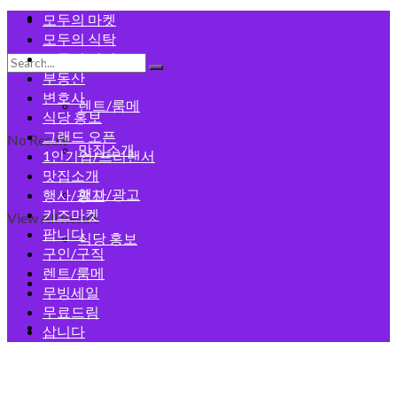
모두의 게시판
모두의 마켓
모두의 식탁
모두의 건강
구인/구직
부동산
변호사
렌트/룸메
식당 홍보
그랜드 오픈
No Result
맛집소개
1인기업/프리랜서
맛집소개
행사/광고
행사/광고
키즈마켓
View All Result
팝니다
식당 홍보
구인/구직
렌트/룸메
회원가입
무빙세일
무료드림
로그인
삽니다