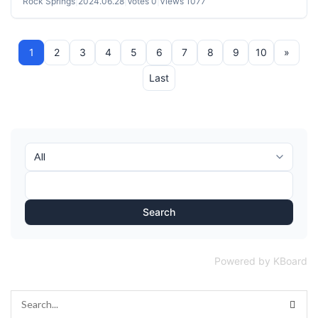
Rock Springs
|
2024.06.28
|
Votes 0
|
Views 1077
1
2
3
4
5
6
7
8
9
10
»
Last
Search
Powered by KBoard