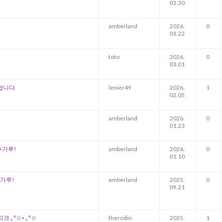
03.30
amberland
2026.
0
03.22
toto
2026.
0
03.01
매합니다.
lenier49
2026.
1
02.05
amberland
2026.
0
01.23
추가루!
amberland
2026.
0
01.10
가루!
amberland
2025.
0
09.21
띠크 ｡°✩⋆｡°✩
therodin
2025.
1