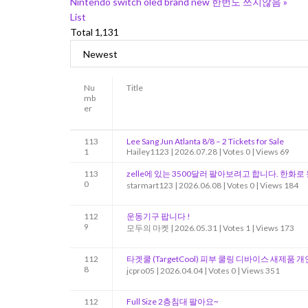
Nintendo switch oled brand new 한번도 쓰지않음
»
List
Total 1,131
Nu
Title
mb
er
113
Lee Sang Jun Atlanta 8/8 – 2 Tickets for Sale
1
Hailey1123
|
2026.07.28
|
Votes 0
|
Views 69
113
zelle에 있는 3500달러 팔아보려고 합니다. 한화로
0
starmart123
|
2026.06.08
|
Votes 0
|
Views 184
112
운동기구 팝니다 !
9
모두의 마켓
|
2026.05.31
|
Votes 1
|
Views 173
112
타겟쿨 (TargetCool) 피부 쿨링 디바이스 새제품 
8
jcpro05
|
2026.04.04
|
Votes 0
|
Views 351
112
Full Size 2층침대 팔아요~