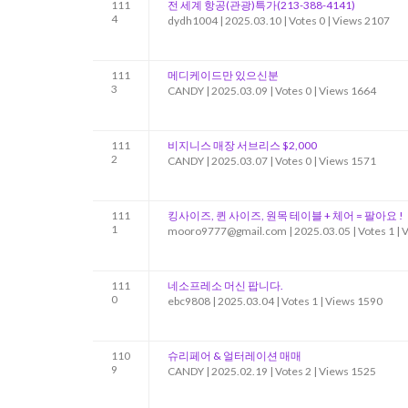
111
전 세계 항공(관광)특가(213-388-4141)
4
dydh1004
|
2025.03.10
|
Votes 0
|
Views 2107
111
메디케이드만 있으신분
3
CANDY
|
2025.03.09
|
Votes 0
|
Views 1664
111
비지니스 매장 서브리스 $2,000
2
CANDY
|
2025.03.07
|
Votes 0
|
Views 1571
111
킹사이즈, 퀸 사이즈, 원목 테이블 + 체어 = 팔아요 !
1
mooro9777@gmail.com
|
2025.03.05
|
Votes 1
|
V
111
네소프레소 머신 팝니다.
0
ebc9808
|
2025.03.04
|
Votes 1
|
Views 1590
110
슈리페어 & 얼터레이션 매매
9
CANDY
|
2025.02.19
|
Votes 2
|
Views 1525