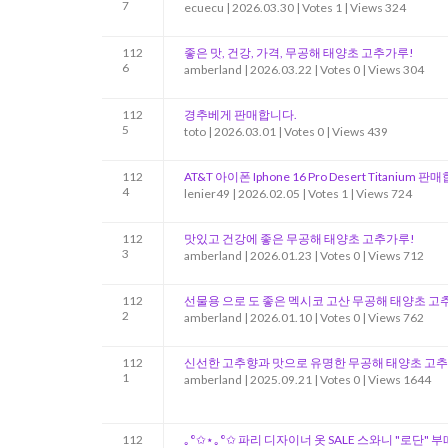
7
ecuecu
|
2026.03.30
|
Votes 1
|
Views 324
112
좋은 맛, 건강, 가격, 무공해 태양초 고추가루!
6
amberland
|
2026.03.22
|
Votes 0
|
Views 304
112
경추베게 판매합니다.
5
toto
|
2026.03.01
|
Votes 0
|
Views 439
112
AT&T 아이폰 Iphone 16 Pro Desert Titanium 판
4
lenier49
|
2026.02.05
|
Votes 1
|
Views 724
112
맛있고 건강에 좋은 무공해 태양초 고추가루!
3
amberland
|
2026.01.23
|
Votes 0
|
Views 712
112
선물용 으로 도 좋은 멕시코 고산 무공해 태양초 고
2
amberland
|
2026.01.10
|
Votes 0
|
Views 762
112
신선한 고추향과 맛으로 유명한 무공해 태양초 고추
1
amberland
|
2025.09.21
|
Votes 0
|
Views 1644
112
｡°✩⋆｡°✩ 파리 디자이너 옷 SALE 스와니 "로단" 부