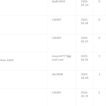
dydh1004
2025.
0
03.10
CANDY
2025.
0
03.09
CANDY
2025.
0
03.07
mooro9777@g
2025.
1
mail.com
03.05
iews 1604
ebc9808
2025.
1
03.04
CANDY
2025.
2
02.19