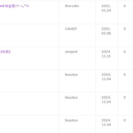
nd 여성옷!!! ⋆｡°✩
therodin
2025.
0
01.24
CANDY
2025.
0
01.08
,웹사이트)
onepmt
2024.
0
11.15
beautya
2024.
0
11.04
beautya
2024.
0
11.04
beautya
2024.
0
11.04