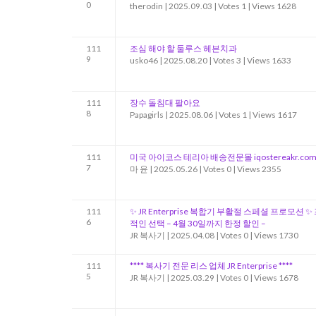
0
therodin
|
2025.09.03
|
Votes 1
|
Views 1628
111
조심 해야 할 둘루스 헤븐치과
9
usko46
|
2025.08.20
|
Votes 3
|
Views 1633
111
장수 돌침대 팔아요
8
Papagirls
|
2025.08.06
|
Votes 1
|
Views 1617
111
미국 아이코스 테리아 배송전문몰 iqostereakr.co
7
마 윤
|
2025.05.26
|
Votes 0
|
Views 2355
111
✨ JR Enterprise 복합기 부활절 스페셜 프로모션
6
적인 선택 – 4월 30일까지 한정 할인 –
JR 복사기
|
2025.04.08
|
Votes 0
|
Views 1730
111
**** 복사기 전문 리스 업체 JR Enterprise ****
5
JR 복사기
|
2025.03.29
|
Votes 0
|
Views 1678