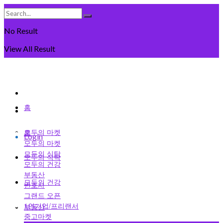
No Result
View All Result
Thursday, August 6일, 2026
회원가입
홈
로그인
모두의 마켓
홈
Login
모두의 마켓
모두의 식탁
모두의 식탁
모두의 건강
부동산
모두의 건강
변호사
그랜드 오픈
1인기업/프리랜서
부동산
중고마켓