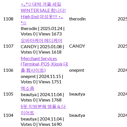
⋆｡°✩ 대박 겨울 세일
WINTER SALE 합니다!
High End 여성옷!!! ⋆｡
1108
therodin
2025
°✩
therodin
|
2025.01.24
|
Votes 0
|
Views 1673
오바마케어 메디케어
1107
CANDY
2025
CANDY
|
2025.01.08
|
Votes 0
|
Views 1618
Merchant Services
(Terminal, POS, Kiosk,대
1106
출,웹사이트)
onepmt
2024
onepmt
|
2024.11.15
|
Votes 0
|
Views 1751
엑소좀
1105
beautya
2024
beautya
|
2024.11.04
|
Votes 0
|
Views 1768
S핏 지방분해 앰플 & 다
이어트
1104
beautya
2024
beautya
|
2024.11.04
|
Votes 0
|
Views 1690