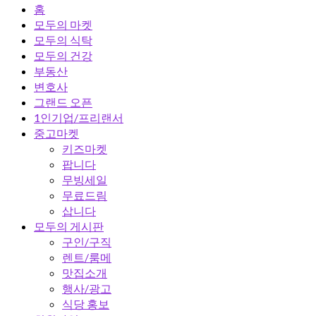
홈
모두의 마켓
모두의 식탁
모두의 건강
부동산
변호사
그랜드 오픈
1인기업/프리랜서
중고마켓
키즈마켓
팝니다
무빙세일
무료드림
삽니다
모두의 게시판
구인/구직
렌트/룸메
맛집소개
행사/광고
식당 홍보