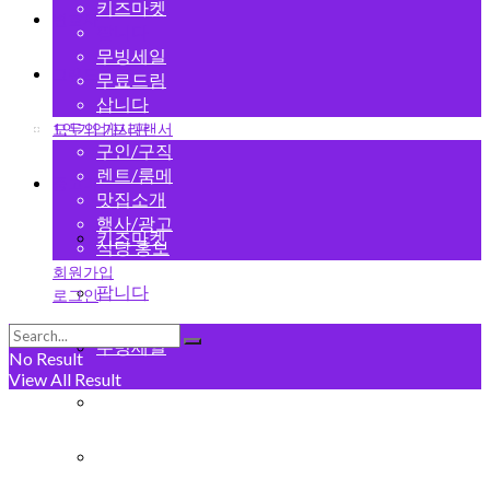
키즈마켓
변호사
팝니다
무빙세일
그랜드 오픈
무료드림
삽니다
1인기업/프리랜서
모두의 게시판
구인/구직
렌트/룸메
중고마켓
맛집소개
행사/광고
키즈마켓
식당 홍보
회원가입
팝니다
로그인
무빙세일
No Result
View All Result
무료드림
삽니다