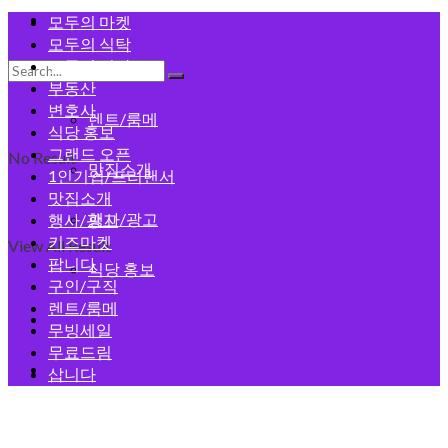
모두의 게시판
모두의 마켓
모두의 식탁
모두의 건강
구인/구직
부동산
변호사
렌트/룸메
식당 홍보
그랜드 오픈
No Result
맛집소개
1인기업/프리랜서
맛집소개
행사/광고
행사/광고
키즈마켓
View All Result
팝니다
식당 홍보
구인/구직
렌트/룸메
회원가입
무빙세일
무료드림
로그인
삽니다