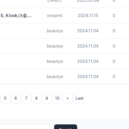
CANDY
2025.01.08
0
Merchant Services (Terminal, POS, Kiosk,대출,웹사이트)
onepmt
2024.11.15
0
beautya
2024.11.04
0
beautya
2024.11.04
0
beautya
2024.11.04
0
beautya
2024.11.04
0
5
6
7
8
9
10
»
Last