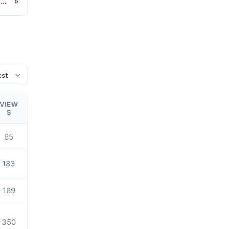
[SOLD] 스노우클링 장비(3set)와 구명조끼(3set) 팝니다.(가격내림)
»
VIEW
S
65
183
169
350