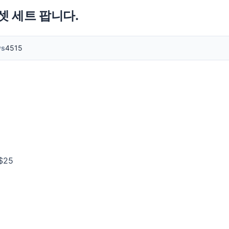
드셋 세트 팝니다.
ws
4515
$25