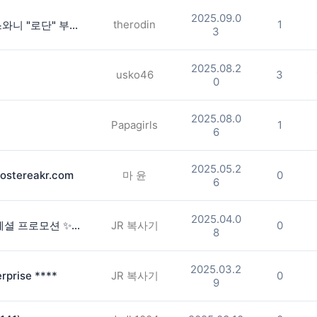
2025.09.0
therodin
1
｡°✩⋆｡°✩ 파리 디자이너 옷 SALE 스와니 "로단" 부띠크 ｡°✩⋆｡°✩
3
2025.08.2
usko46
3
0
2025.08.0
Papagirls
1
6
2025.05.2
tereakr.com
마 윤
0
6
2025.04.0
✨ JR Enterprise 복합기 부활절 스페셜 프로모션 ✨ 프리미엄 복사기, 지금이 가장 합리적인 선택 – 4월 30일까지 한정 할인 –
JR 복사기
0
8
2025.03.2
prise ****
JR 복사기
0
9