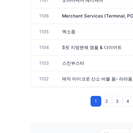
1107
오바마케어 메디케어
1106
1105
엑소좀
1104
S핏 지방분해 앰플 & 다이어트
1103
스킨부스터
1102
매직 마이크로 산소 버블 폼- 라라폼
1
2
3
4