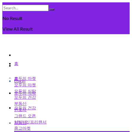
No Result
View All Result
Saturday, August 8일, 2026
회원가입
홈
로그인
모두의 마켓
홈
Login
모두의 마켓
모두의 식탁
모두의 식탁
모두의 건강
부동산
모두의 건강
변호사
그랜드 오픈
1인기업/프리랜서
부동산
중고마켓