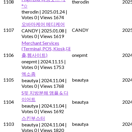
1108
therodin
2025
°✩
therodin
|
2025.01.24
|
Votes 0
|
Views 1674
오바마케어 메디케어
1107
CANDY
2025
CANDY
|
2025.01.08
|
Votes 0
|
Views 1619
Merchant Services
(Terminal, POS, Kiosk,대
1106
출,웹사이트)
onepmt
2024
onepmt
|
2024.11.15
|
Votes 0
|
Views 1753
엑소좀
1105
beautya
2024
beautya
|
2024.11.04
|
Votes 0
|
Views 1768
S핏 지방분해 앰플 & 다
이어트
1104
beautya
2024
beautya
|
2024.11.04
|
Votes 0
|
Views 1692
스킨부스터
1103
beautya
2024
beautya
|
2024.11.04
|
Votes 0
|
Views 1820