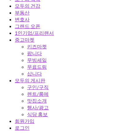
모두의 건강
부동산
변호사
그랜드 오픈
1인기업/프리랜서
중고마켓
키즈마켓
팝니다
무빙세일
무료드림
삽니다
모두의 게시판
구인/구직
렌트/룸메
맛집소개
행사/광고
식당 홍보
회원가입
로그인