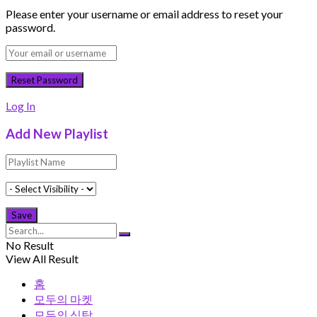
Please enter your username or email address to reset your
password.
Log In
Add New Playlist
No Result
View All Result
홈
모두의 마켓
모두의 식탁