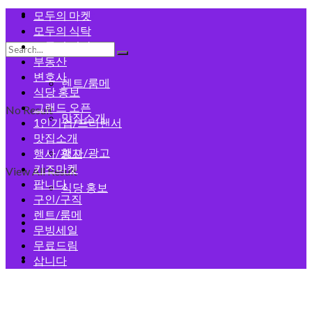
모두의 게시판
모두의 마켓
모두의 식탁
모두의 건강
구인/구직
부동산
변호사
렌트/룸메
식당 홍보
그랜드 오픈
No Result
맛집소개
1인기업/프리랜서
맛집소개
행사/광고
행사/광고
키즈마켓
View All Result
팝니다
식당 홍보
구인/구직
렌트/룸메
회원가입
무빙세일
무료드림
로그인
삽니다