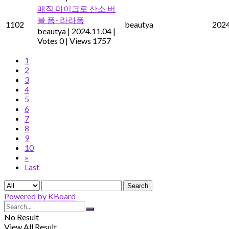
매직 마이크로 산소 버
블 폼- 라라폼
1102
beautya
2024
beautya
|
2024.11.04
|
Votes 0
|
Views 1757
1
2
3
4
5
6
7
8
9
10
»
Last
Search
Powered by KBoard
No Result
View All Result