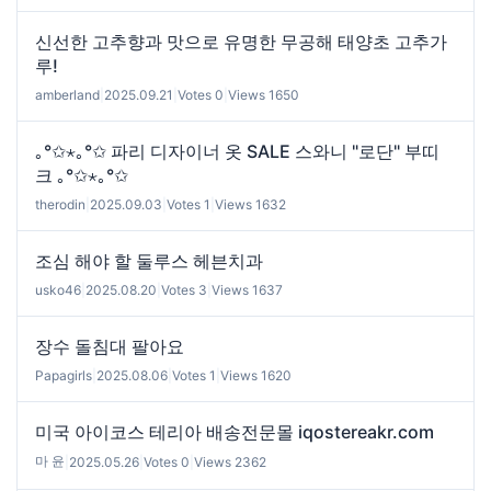
신선한 고추향과 맛으로 유명한 무공해 태양초 고추가
루!
amberland
|
2025.09.21
|
Votes 0
|
Views 1650
｡°✩⋆｡°✩ 파리 디자이너 옷 SALE 스와니 "로단" 부띠
크 ｡°✩⋆｡°✩
therodin
|
2025.09.03
|
Votes 1
|
Views 1632
조심 해야 할 둘루스 헤븐치과
usko46
|
2025.08.20
|
Votes 3
|
Views 1637
장수 돌침대 팔아요
Papagirls
|
2025.08.06
|
Votes 1
|
Views 1620
미국 아이코스 테리아 배송전문몰 iqostereakr.com
마 윤
|
2025.05.26
|
Votes 0
|
Views 2362