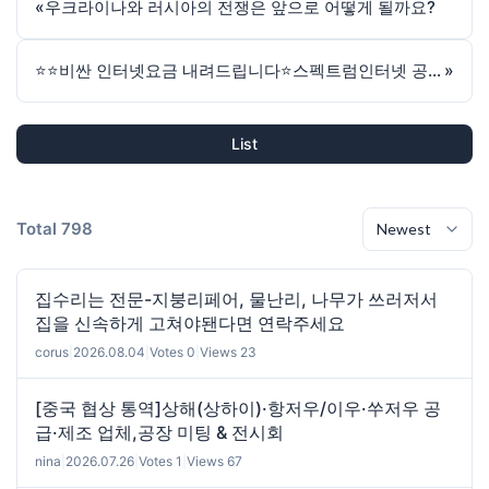
«
우크라이나와 러시아의 전쟁은 앞으로 어떻게 될까요?
⭐️⭐️비싼 인터넷요금 내려드립니다⭐️스펙트럼인터넷 공식한인딜러
»
List
Total 798
집수리는 전문-지붕리페어, 물난리, 나무가 쓰러저서
집을 신속하게 고쳐야됀다면 연락주세요
corus
|
2026.08.04
|
Votes 0
|
Views 23
[중국 협상 통역]상해(상하이)·항저우/이우·쑤저우 공
급·제조 업체,공장 미팅 & 전시회
nina
|
2026.07.26
|
Votes 1
|
Views 67