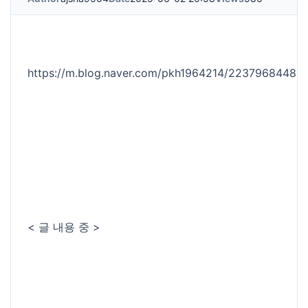
https://m.blog.naver.com/pkh1964214/22379684483
< 글 내용 중 >