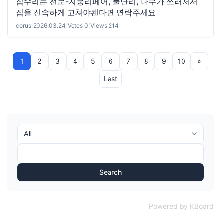
집수리는 전문-지붕리페어, 물난리, 나무가 쓰러저서
집을 신속하게 고쳐야됀다면 연락주세요
corus
|
2026.03.24
|
Votes 0
|
Views 214
1
2
3
4
5
6
7
8
9
10
»
Last
Search
Powered by KBoard