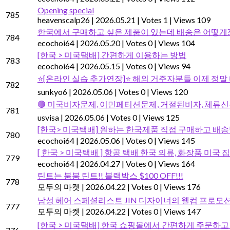
Opening special
785
heavenscalp26
|
2026.05.21
|
Votes 1
|
Views 109
한국에서 구매하고 싶은 제품이 있는데 배송은 어떻게
784
ecochoi64
|
2026.05.20
|
Votes 0
|
Views 104
[한국 > 미국택배] 간편하게 이용하는 방법
783
ecochoi64
|
2026.05.15
|
Votes 0
|
Views 94
⭐[온라인 실습 추가연장]⭐ 해외 거주자분들 이제 정말
782
sunkyo6
|
2026.05.06
|
Votes 0
|
Views 120
🟢 미국비자문제, 이민페티션문제, 거절된비자, 체류신
781
usvisa
|
2026.05.06
|
Votes 0
|
Views 125
[한국> 미국택배] 원하는 한국제품 직접 구매하고 
780
ecochoi64
|
2026.05.06
|
Votes 0
|
Views 145
[ 한국 > 미국택배 ] 항공 택배 한국 의류, 화장품 미
779
ecochoi64
|
2026.04.27
|
Votes 0
|
Views 164
틴트는 붐붐 틴트!! 블랙박스 $100 OFF!!!
778
모두의 마켓
|
2026.04.22
|
Votes 0
|
Views 176
남성 헤어 스페셜리스트 JIN 디자이너의 웰컴 프로모션!
777
모두의 마켓
|
2026.04.22
|
Votes 0
|
Views 147
[한국 > 미국택배] 한국 쇼핑몰에서 간편하게 주문하