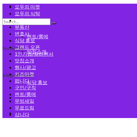
모두의 게시판
모두의 마켓
모두의 식탁
모두의 건강
구인/구직
부동산
변호사
렌트/룸메
식당 홍보
그랜드 오픈
No Result
맛집소개
1인기업/프리랜서
맛집소개
행사/광고
행사/광고
키즈마켓
View All Result
팝니다
식당 홍보
구인/구직
렌트/룸메
회원가입
무빙세일
무료드림
로그인
삽니다