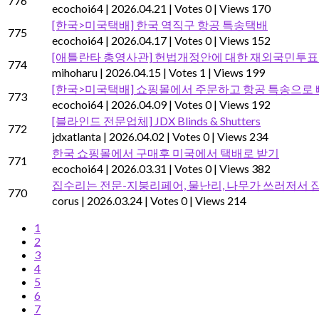
776
ecochoi64
|
2026.04.21
|
Votes 0
|
Views 170
[한국>미국택배] 한국 역직구 항공 특송택배
775
ecochoi64
|
2026.04.17
|
Votes 0
|
Views 152
[애틀란타 총영사관] 헌법개정안에 대한 재외국민투표 신고
774
mihoharu
|
2026.04.15
|
Votes 1
|
Views 199
[한국>미국택배] 쇼핑몰에서 주문하고 항공 특송으로
773
ecochoi64
|
2026.04.09
|
Votes 0
|
Views 192
[블라인드 전문업체] JDX Blinds & Shutters
772
jdxatlanta
|
2026.04.02
|
Votes 0
|
Views 234
한국 쇼핑몰에서 구매후 미국에서 택배로 받기
771
ecochoi64
|
2026.03.31
|
Votes 0
|
Views 382
집수리는 전문-지붕리페어, 물난리, 나무가 쓰러저서
770
corus
|
2026.03.24
|
Votes 0
|
Views 214
1
2
3
4
5
6
7