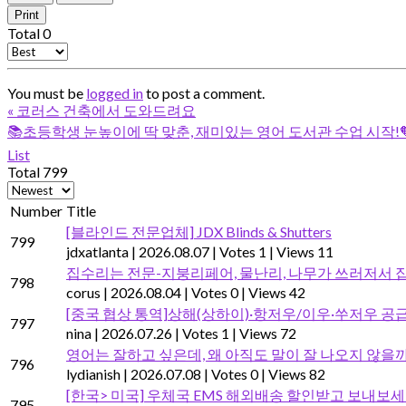
Print
Total
0
You must be
logged in
to post a comment.
«
코러스 건축에서 도와드려요
📚초등학생 눈높이에 딱 맞춘, 재미있는 영어 도서관 수업 시작!
List
Total 799
Number
Title
[블라인드 전문업체] JDX Blinds & Shutters
799
jdxatlanta
|
2026.08.07
|
Votes 1
|
Views 11
집수리는 전문-지붕리페어, 물난리, 나무가 쓰러저서
798
corus
|
2026.08.04
|
Votes 0
|
Views 42
[중국 협상 통역]상해(상하이)·항저우/이우·쑤저우 공급
797
nina
|
2026.07.26
|
Votes 1
|
Views 72
영어는 잘하고 싶은데, 왜 아직도 말이 잘 나오지 않을
796
lydianish
|
2026.07.08
|
Votes 0
|
Views 82
[한국> 미국] 우체국 EMS 해외배송 할인받고 보내보
795