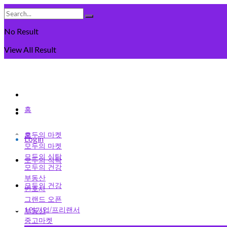
No Result
View All Result
Sunday, August 9일, 2026
회원가입
홈
로그인
모두의 마켓
홈
Login
모두의 마켓
모두의 식탁
모두의 식탁
모두의 건강
부동산
모두의 건강
변호사
그랜드 오픈
1인기업/프리랜서
부동산
중고마켓