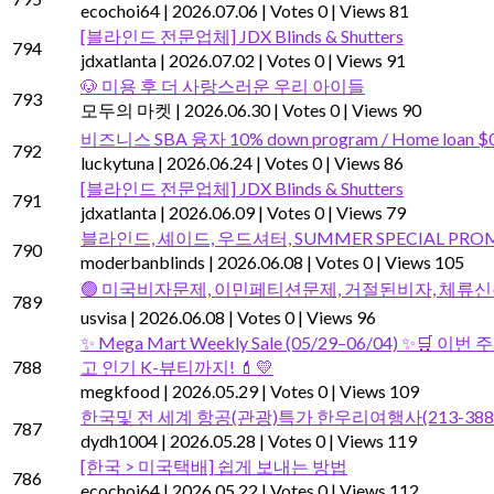
ecochoi64
|
2026.07.06
|
Votes 0
|
Views 81
[블라인드 전문업체] JDX Blinds & Shutters
794
jdxatlanta
|
2026.07.02
|
Votes 0
|
Views 91
🐶 미용 후 더 사랑스러운 우리 아이들
793
모두의 마켓
|
2026.06.30
|
Votes 0
|
Views 90
비즈니스 SBA 융자 10% down program / Home loan $
792
luckytuna
|
2026.06.24
|
Votes 0
|
Views 86
[블라인드 전문업체] JDX Blinds & Shutters
791
jdxatlanta
|
2026.06.09
|
Votes 0
|
Views 79
블라인드, 셰이드, 우드셔터, SUMMER SPECIAL PRO
790
moderbanblinds
|
2026.06.08
|
Votes 0
|
Views 105
🟢 미국비자문제, 이민페티션문제, 거절된비자, 체류신
789
usvisa
|
2026.06.08
|
Votes 0
|
Views 96
✨ Mega Mart Weekly Sale (05/29–06/04) ✨
788
고 인기 K-뷰티까지! 💄💛
megkfood
|
2026.05.29
|
Votes 0
|
Views 109
한국및 전 세계 항공(관광)특가 한우리여행사(213-388-
787
dydh1004
|
2026.05.28
|
Votes 0
|
Views 119
[한국 > 미국택배] 쉽게 보내는 방법
786
ecochoi64
|
2026.05.22
|
Votes 0
|
Views 112