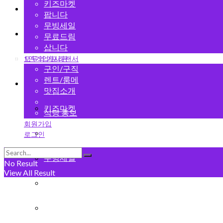
키즈마켓
변호사
팝니다
무빙세일
그랜드 오픈
무료드림
삽니다
1인기업/프리랜서
모두의 게시판
구인/구직
렌트/룸메
중고마켓
맛집소개
행사/광고
키즈마켓
식당 홍보
회원가입
팝니다
로그인
무빙세일
No Result
View All Result
무료드림
삽니다