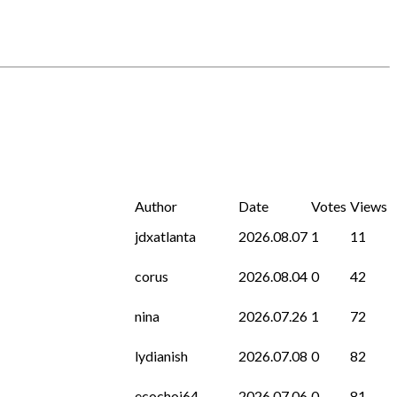
Author
Date
Votes
Views
jdxatlanta
2026.08.07
1
11
corus
2026.08.04
0
42
nina
2026.07.26
1
72
lydianish
2026.07.08
0
82
ecochoi64
2026.07.06
0
81