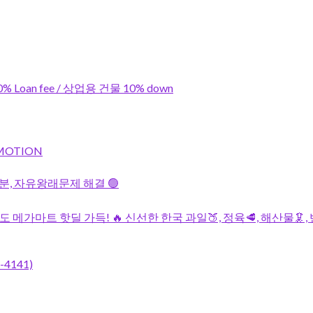
0% Loan fee / 상업용 건물 10% down
MOTION
분, 자유왕래문제 해결 🟢
 이번 주도 메가마트 핫딜 가득! 🔥 신선한 한국 과일🍑, 정육🥩, 해산물🦑
4141)