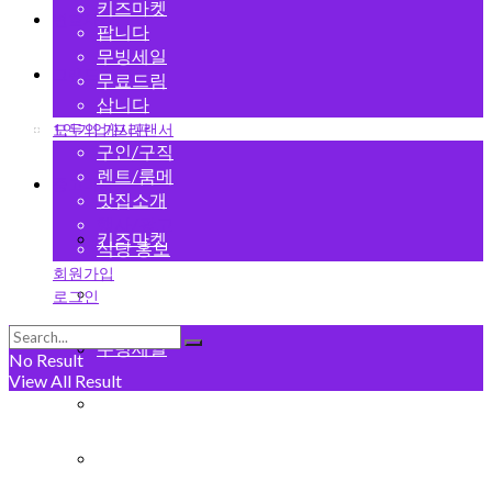
키즈마켓
변호사
팝니다
무빙세일
그랜드 오픈
무료드림
삽니다
1인기업/프리랜서
모두의 게시판
구인/구직
렌트/룸메
중고마켓
맛집소개
행사/광고
키즈마켓
식당 홍보
회원가입
팝니다
로그인
무빙세일
No Result
View All Result
무료드림
삽니다