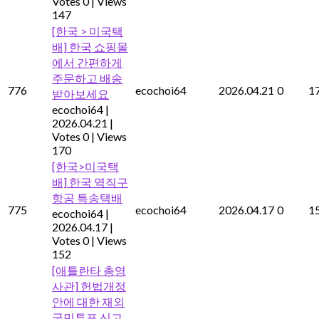
Votes 0
|
Views
147
[한국 > 미국택
배] 한국 쇼핑몰
에서 간편하게
주문하고 배송
776
ecochoi64
2026.04.21
0
1
받아보세요
ecochoi64
|
2026.04.21
|
Votes 0
|
Views
170
[한국>미국택
배] 한국 역직구
항공 특송택배
775
ecochoi64
2026.04.17
0
1
ecochoi64
|
2026.04.17
|
Votes 0
|
Views
152
[애틀란타 총영
사관] 헌법개정
안에 대한 재외
국민투표 신고,