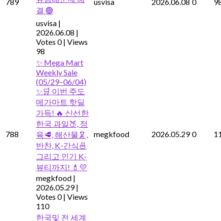
789
usvisa
2026.06.08
0
9
결 🟢
usvisa
|
2026.06.08
|
Votes 0
|
Views
98
✨ Mega Mart
Weekly Sale
(05/29–06/04)
✨🛒 이번 주도
메가마트 핫딜
가득! 🔥 신선한
한국 과일🍑, 정
788
megkfood
2026.05.29
0
1
육🥩, 해산물🦑,
반찬, K-간식🍜
그리고 인기 K-
뷰티까지! 💄💛
megkfood
|
2026.05.29
|
Votes 0
|
Views
110
한국및 전 세계