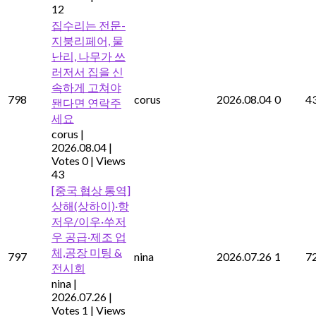
12
집수리는 전문-
지붕리페어, 물
난리, 나무가 쓰
러저서 집을 신
속하게 고쳐야
798
corus
2026.08.04
0
4
됀다면 연락주
세요
corus
|
2026.08.04
|
Votes 0
|
Views
43
[중국 협상 통역]
상해(상하이)·항
저우/이우·쑤저
우 공급·제조 업
체,공장 미팅 &
797
nina
2026.07.26
1
7
전시회
nina
|
2026.07.26
|
Votes 1
|
Views