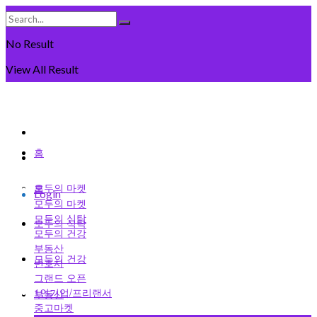
No Result
View All Result
Sunday, August 9일, 2026
회원가입
홈
로그인
모두의 마켓
홈
Login
모두의 마켓
모두의 식탁
모두의 식탁
모두의 건강
부동산
모두의 건강
변호사
그랜드 오픈
1인기업/프리랜서
부동산
중고마켓