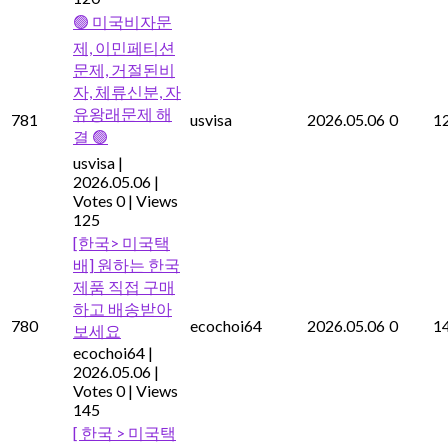
🟢 미국비자문
제, 이민페티션
문제, 거절된비
자, 체류신분, 자
유왕래문제 해
781
usvisa
2026.05.06
0
1
결 🟢
usvisa
|
2026.05.06
|
Votes 0
|
Views
125
[한국> 미국택
배] 원하는 한국
제품 직접 구매
하고 배송받아
780
ecochoi64
2026.05.06
0
1
보세요
ecochoi64
|
2026.05.06
|
Votes 0
|
Views
145
[ 한국 > 미국택