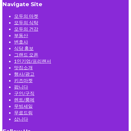
Navigate Site
모두의 마켓
모두의 식탁
모두의 건강
부동산
변호사
식당 홍보
그랜드 오픈
1인기업/프리랜서
맛집소개
행사/광고
키즈마켓
팝니다
구인/구직
렌트/룸메
무빙세일
무료드림
삽니다