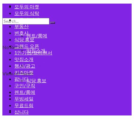
모두의 게시판
모두의 마켓
모두의 식탁
모두의 건강
구인/구직
부동산
변호사
렌트/룸메
식당 홍보
그랜드 오픈
No Result
맛집소개
1인기업/프리랜서
맛집소개
행사/광고
행사/광고
키즈마켓
View All Result
팝니다
식당 홍보
구인/구직
렌트/룸메
회원가입
무빙세일
무료드림
로그인
삽니다