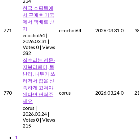
234
한국 쇼핑몰에
서 구매후 미국
에서 택배로 받
기
771
ecochoi64
2026.03.31
0
3
ecochoi64
|
2026.03.31
|
Votes 0
|
Views
382
집수리는 전문-
지붕리페어, 물
난리, 나무가 쓰
러저서 집을 신
속하게 고쳐야
770
corus
2026.03.24
0
2
됀다면 연락주
세요
corus
|
2026.03.24
|
Votes 0
|
Views
215
1