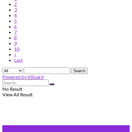
2
3
4
5
6
7
8
9
10
»
Last
Search
Powered by KBoard
No Result
View All Result