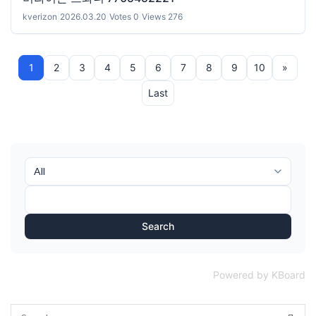
kverizon
|
2026.03.20
|
Votes 0
|
Views 276
1
2
3
4
5
6
7
8
9
10
»
Last
Search
Powered by KBoard