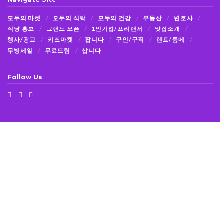
모두의 마켓
모두의 식탁
모두의 건강
부동산
변호사
식당 홍보
그랜드 오픈
1인기업/프리랜서
맛집소개
행사/광고
키즈마켓
팝니다
구인/구직
렌트/룸메
무빙세일
무료드림
삽니다
Follow Us