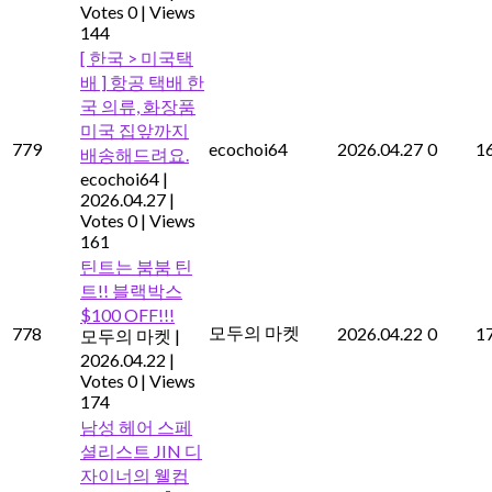
Votes 0
|
Views
144
[ 한국 > 미국택
배 ] 항공 택배 한
국 의류, 화장품
미국 집앞까지
779
ecochoi64
2026.04.27
0
1
배송해드려요.
ecochoi64
|
2026.04.27
|
Votes 0
|
Views
161
틴트는 붐붐 틴
트!! 블랙박스
$100 OFF!!!
모두의 마켓
778
2026.04.22
0
1
모두의 마켓
|
2026.04.22
|
Votes 0
|
Views
174
남성 헤어 스페
셜리스트 JIN 디
자이너의 웰컴