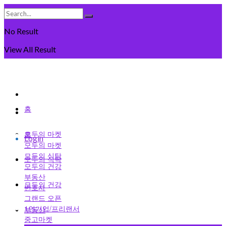
No Result
View All Result
Friday, August 7일, 2026
회원가입
홈
로그인
모두의 마켓
홈
Login
모두의 마켓
모두의 식탁
모두의 식탁
모두의 건강
부동산
모두의 건강
변호사
그랜드 오픈
1인기업/프리랜서
부동산
중고마켓