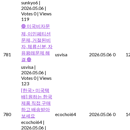
sunkyo6
|
2026.05.06
|
Votes 0
|
Views
119
🟢 미국비자문
제, 이민페티션
문제, 거절된비
자, 체류신분, 자
유왕래문제 해
781
usvisa
2026.05.06
0
1
결 🟢
usvisa
|
2026.05.06
|
Votes 0
|
Views
123
[한국> 미국택
배] 원하는 한국
제품 직접 구매
하고 배송받아
780
ecochoi64
2026.05.06
0
1
보세요
ecochoi64
|
2026.05.06
|