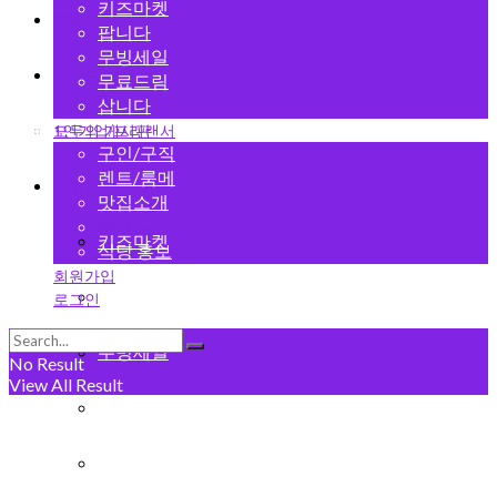
키즈마켓
변호사
팝니다
무빙세일
그랜드 오픈
무료드림
삽니다
1인기업/프리랜서
모두의 게시판
구인/구직
렌트/룸메
중고마켓
맛집소개
행사/광고
키즈마켓
식당 홍보
회원가입
팝니다
로그인
무빙세일
No Result
View All Result
무료드림
삽니다