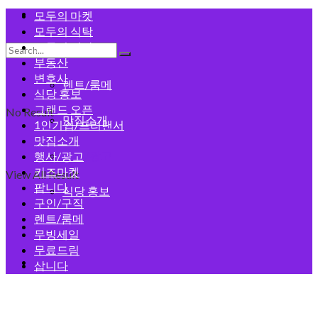
모두의 게시판
모두의 마켓
모두의 식탁
모두의 건강
구인/구직
부동산
변호사
렌트/룸메
식당 홍보
그랜드 오픈
No Result
맛집소개
1인기업/프리랜서
맛집소개
행사/광고
행사/광고
키즈마켓
View All Result
팝니다
식당 홍보
구인/구직
렌트/룸메
회원가입
무빙세일
무료드림
로그인
삽니다