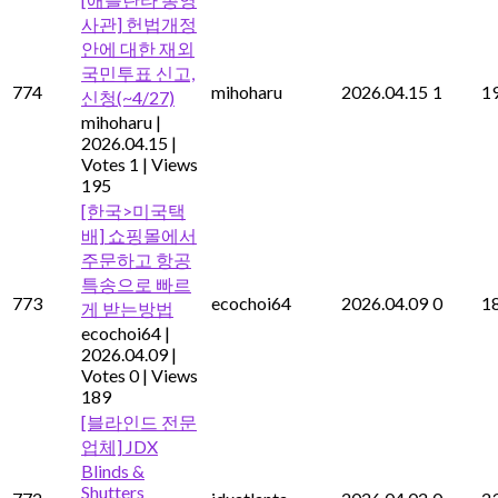
사관] 헌법개정
안에 대한 재외
국민투표 신고,
774
mihoharu
2026.04.15
1
1
신청(~4/27)
mihoharu
|
2026.04.15
|
Votes 1
|
Views
195
[한국>미국택
배] 쇼핑몰에서
주문하고 항공
특송으로 빠르
773
ecochoi64
2026.04.09
0
1
게 받는방법
ecochoi64
|
2026.04.09
|
Votes 0
|
Views
189
[블라인드 전문
업체] JDX
Blinds &
Shutters