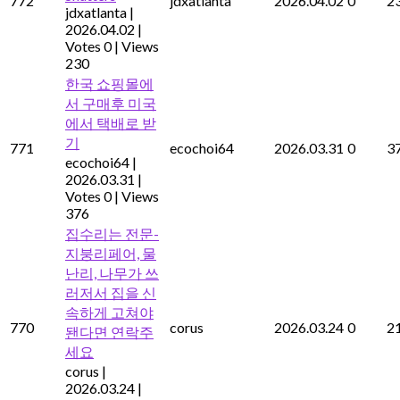
772
jdxatlanta
2026.04.02
0
2
jdxatlanta
|
2026.04.02
|
Votes 0
|
Views
230
한국 쇼핑몰에
서 구매후 미국
에서 택배로 받
기
771
ecochoi64
2026.03.31
0
3
ecochoi64
|
2026.03.31
|
Votes 0
|
Views
376
집수리는 전문-
지붕리페어, 물
난리, 나무가 쓰
러저서 집을 신
속하게 고쳐야
770
corus
2026.03.24
0
2
됀다면 연락주
세요
corus
|
2026.03.24
|