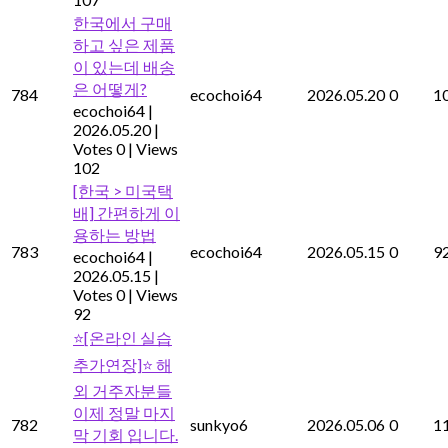
한국에서 구매
하고 싶은 제품
이 있는데 배송
은 어떻게?
784
ecochoi64
2026.05.20
0
1
ecochoi64
|
2026.05.20
|
Votes 0
|
Views
102
[한국 > 미국택
배] 간편하게 이
용하는 방법
783
ecochoi64
2026.05.15
0
9
ecochoi64
|
2026.05.15
|
Votes 0
|
Views
92
⭐[온라인 실습
추가연장]⭐ 해
외 거주자분들
이제 정말 마지
782
sunkyo6
2026.05.06
0
1
막 기회 입니다.