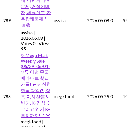
문제, 거절된비
자, 체류신분, 자
유왕래문제 해
789
usvisa
2026.06.08
0
9
결 🟢
usvisa
|
2026.06.08
|
Votes 0
|
Views
95
✨ Mega Mart
Weekly Sale
(05/29–06/04)
✨🛒 이번 주도
메가마트 핫딜
가득! 🔥 신선한
한국 과일🍑, 정
788
megkfood
2026.05.29
0
1
육🥩, 해산물🦑,
반찬, K-간식🍜
그리고 인기 K-
뷰티까지! 💄💛
megkfood
|
2026.05.29
|