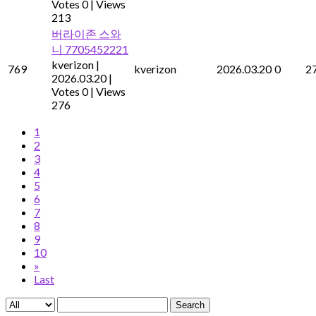
Votes 0
|
Views
213
버라이존 스와
니 7705452221
kverizon
|
769
kverizon
2026.03.20
0
2
2026.03.20
|
Votes 0
|
Views
276
1
2
3
4
5
6
7
8
9
10
»
Last
Search