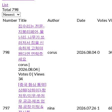
List
Total 798
Number
Title
Author
Date
Votes
V
집수리는 전문-
지붕리페어, 물
난리, 나무가 쓰
러저서 집을 신
속하게 고쳐야
798
corus
2026.08.04
0
3
됀다면 연락주
세요
corus
|
2026.08.04
|
Votes 0
|
Views
34
[중국 협상 통역]
상해(상하이)·항
저우/이우·쑤저
우 공급·제조 업
체,공장 미팅 &
797
nina
2026.07.26
1
6
전시회