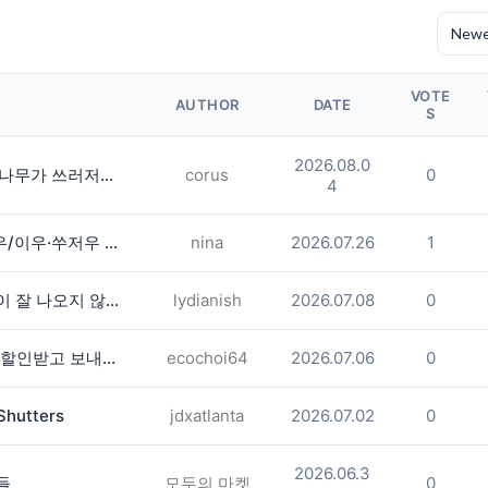
VOTE
AUTHOR
DATE
S
2026.08.0
집수리는 전문-지붕리페어, 물난리, 나무가 쓰러저서 집을 신속하게 고쳐야됀다면 연락주세요
corus
0
4
[중국 협상 통역]상해(상하이)·항저우/이우·쑤저우 공급·제조 업체,공장 미팅 & 전시회
nina
2026.07.26
1
영어는 잘하고 싶은데, 왜 아직도 말이 잘 나오지 않을까요?
lydianish
2026.07.08
0
[한국> 미국] 우체국 EMS 해외배송 할인받고 보내보세요
ecochoi64
2026.07.06
0
hutters
jdxatlanta
2026.07.02
0
2026.06.3
들
모두의 마켓
0