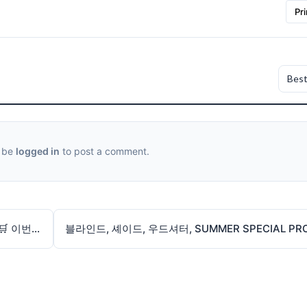
Pri
 be
logged in
to post a comment.
✨ Mega Mart Weekly Sale (05/29–06/04) ✨🛒 이번 주도 메가마트 핫딜 가득! 🔥 신선한 한국 과일🍑, 정육🥩, 해산물🦑, 반찬, K-간식🍜 그리고 인기 K-뷰티까지! 💄💛