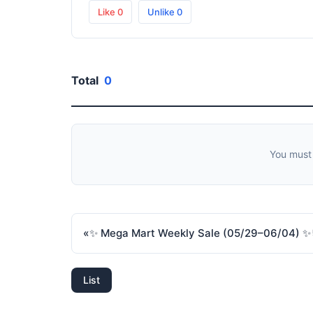
Like
0
Unlike
0
Total
0
You must
«
List