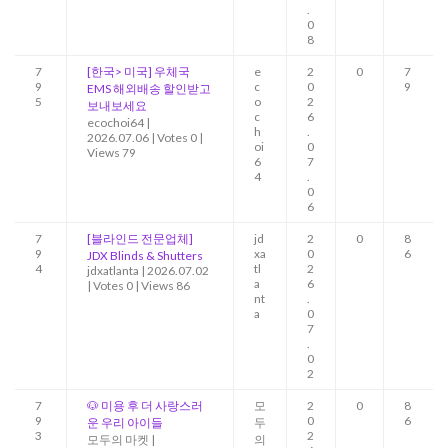
.
0
8
7
[한국> 미국] 우체국
e
2
0
7
9
c
0
9
EMS 해외배송 할인받고
5
o
2
보내보세요
c
6
ecochoi64
|
h
.
2026.07.06
|
Votes 0
|
oi
0
Views 79
6
7
4
.
0
6
7
[블라인드 전문업체]
jd
2
0
8
9
xa
0
6
JDX Blinds & Shutters
4
tl
2
jdxatlanta
|
2026.07.02
a
6
|
Votes 0
|
Views 86
nt
.
a
0
7
.
0
2
7
🐶 미용 후 더 사랑스러
모
2
0
8
9
0
6
운 우리 아이들
두
3
2
모두의 마켓
|
의