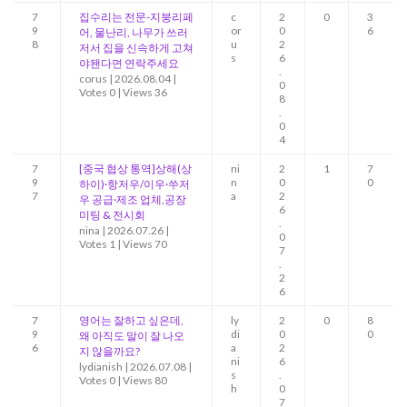
7
집수리는 전문-지붕리페
c
2
0
3
9
or
0
6
어, 물난리, 나무가 쓰러
8
u
2
저서 집을 신속하게 고쳐
s
6
야됀다면 연락주세요
.
corus
|
2026.08.04
|
0
Votes 0
|
Views 36
8
.
0
4
7
[중국 협상 통역]상해(상
ni
2
1
7
9
n
0
0
하이)·항저우/이우·쑤저
7
a
2
우 공급·제조 업체,공장
6
미팅 & 전시회
.
nina
|
2026.07.26
|
0
Votes 1
|
Views 70
7
.
2
6
7
영어는 잘하고 싶은데,
ly
2
0
8
9
di
0
0
왜 아직도 말이 잘 나오
6
a
2
지 않을까요?
ni
6
lydianish
|
2026.07.08
|
s
.
Votes 0
|
Views 80
h
0
7