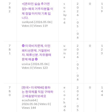
7
⭐[온라인 실습 추가연
s
2
0
1
8
u
0
1
장]⭐ 해외 거주자분들 이
2
n
2
9
제 정말 마지막 기회 입
ky
6
니다.
o
.
sunkyo6
|
2026.05.06
|
6
0
Votes 0
|
Views 119
5
.
0
6
7
🟢 미국비자문제, 이민
u
2
0
1
8
sv
0
2
페티션문제, 거절된비
1
is
2
3
자, 체류신분, 자유왕래
a
6
문제 해결 🟢
.
usvisa
|
2026.05.06
|
0
Votes 0
|
Views 123
5
.
0
6
7
[한국> 미국택배] 원하
e
2
0
1
8
c
0
4
는 한국제품 직접 구매하
0
o
2
4
고 배송받아보세요
c
6
ecochoi64
|
h
.
2026.05.06
|
Votes 0
|
oi
0
Views 144
6
5