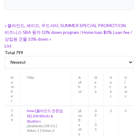
«
블라인드, 셰이드, 우드셔터, SUMMER SPECIAL PROMOTION
비즈니스 SBA 융자 10% down program / Home loan $0% Loan fee /
상업용 건물 10% down
»
List
Total 799
N
Title
A
D
V
V
u
ut
a
o
i
m
h
t
t
e
b
or
e
e
w
e
s
s
r
7
New
[블라인드 전문업
jd
0
1
3
9
xa
9
체] JDX Blinds &
9
tl
:
Shutters
a
3
jdxatlanta
|
09:31
|
nt
1
Votes 1
|
Views 3
a