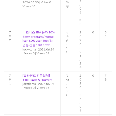
6
2026.06.30
|
Votes 0
|
마
.
Views 86
켓
0
6
.
3
0
7
비즈니스 SBA 융자 10%
lu
2
0
8
9
ck
0
5
down program / Home
2
yt
2
loan $0% Loan fee / 상
u
6
업용 건물 10% down
n
.
luckytuna
|
2026.06.24
a
0
|
Votes 0
|
Views 85
6
.
2
4
7
[블라인드 전문업체]
jd
2
0
7
9
xa
0
8
JDX Blinds & Shutters
1
tl
2
jdxatlanta
|
2026.06.09
a
6
|
Votes 0
|
Views 78
nt
.
a
0
6
.
0
9