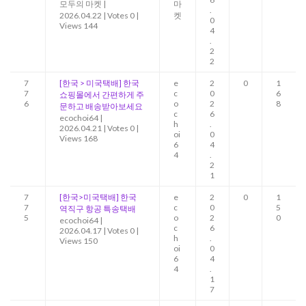
모두의 마켓
|
마
.
2026.04.22
|
Votes 0
|
켓
0
Views 144
4
.
2
2
7
[한국 > 미국택배] 한국
e
2
0
1
7
c
0
6
쇼핑몰에서 간편하게 주
6
o
2
8
문하고 배송받아보세요
c
6
ecochoi64
|
h
.
2026.04.21
|
Votes 0
|
oi
0
Views 168
6
4
4
.
2
1
7
[한국>미국택배] 한국
e
2
0
1
7
c
0
5
역직구 항공 특송택배
5
o
2
0
ecochoi64
|
c
6
2026.04.17
|
Votes 0
|
h
.
Views 150
oi
0
6
4
4
.
1
7