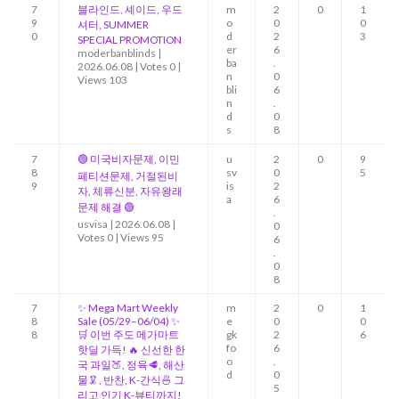
7
블라인드, 셰이드, 우드
m
2
0
1
9
o
0
0
셔터, SUMMER
0
d
2
3
SPECIAL PROMOTION
er
6
moderbanblinds
|
ba
.
2026.06.08
|
Votes 0
|
n
0
Views 103
bli
6
n
.
d
0
s
8
7
🟢 미국비자문제, 이민
u
2
0
9
8
sv
0
5
페티션문제, 거절된비
9
is
2
자, 체류신분, 자유왕래
a
6
문제 해결 🟢
.
usvisa
|
2026.06.08
|
0
Votes 0
|
Views 95
6
.
0
8
7
✨ Mega Mart Weekly
m
2
0
1
8
Sale (05/29–06/04) ✨
e
0
0
8
🛒 이번 주도 메가마트
gk
2
6
fo
6
핫딜 가득! 🔥 신선한 한
o
.
국 과일🍑, 정육🥩, 해산
d
0
물🦑, 반찬, K-간식🍜 그
5
리고 인기 K-뷰티까지!