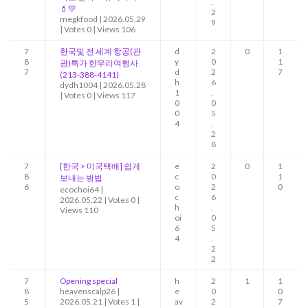
.
💄💛
2
megkfood
|
2026.05.29
9
|
Votes 0
|
Views 106
7
한국및 전 세계 항공(관
d
2
0
1
8
y
0
1
광)특가 한우리여행사
7
d
2
7
(213-388-4141)
h
6
dydh1004
|
2026.05.28
1
.
|
Votes 0
|
Views 117
0
0
0
5
4
.
2
8
7
[한국 > 미국택배] 쉽게
e
2
0
1
8
c
0
1
보내는 방법
6
o
2
0
ecochoi64
|
c
6
2026.05.22
|
Votes 0
|
h
.
Views 110
oi
0
6
5
4
.
2
2
7
Opening special
h
2
1
1
8
heavenscalp26
|
e
0
0
5
2026.05.21
|
Votes 1
|
av
2
7