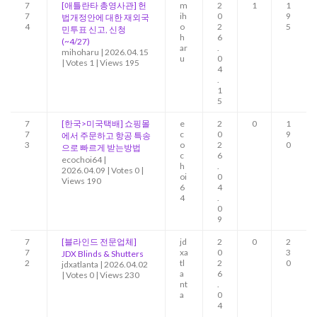
7
[애틀란타 총영사관] 헌
m
2
1
1
7
ih
0
9
법개정안에 대한 재외국
4
o
2
5
민투표 신고, 신청
h
6
(~4/27)
ar
.
mihoharu
|
2026.04.15
u
0
|
Votes 1
|
Views 195
4
.
1
5
7
[한국>미국택배] 쇼핑몰
e
2
0
1
7
c
0
9
에서 주문하고 항공 특송
3
o
2
0
으로 빠르게 받는방법
c
6
ecochoi64
|
h
.
2026.04.09
|
Votes 0
|
oi
0
Views 190
6
4
4
.
0
9
7
[블라인드 전문업체]
jd
2
0
2
7
xa
0
3
JDX Blinds & Shutters
2
tl
2
0
jdxatlanta
|
2026.04.02
a
6
|
Votes 0
|
Views 230
nt
.
a
0
4
.