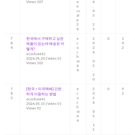
Views 107
e
6
n
.
sc
0
al
5
p
.
2
2
6
1
7
한국에서 구매하고 싶은
e
2
0
1
8
c
0
0
제품이 있는데 배송은 어
4
o
2
2
떻게?
c
6
ecochoi64
|
h
.
2026.05.20
|
Votes 0
|
oi
0
Views 102
6
5
4
.
2
0
7
[한국 > 미국택배] 간편
e
2
0
9
8
c
0
2
하게 이용하는 방법
3
o
2
ecochoi64
|
c
6
2026.05.15
|
Votes 0
|
h
.
Views 92
oi
0
6
5
4
.
1
5