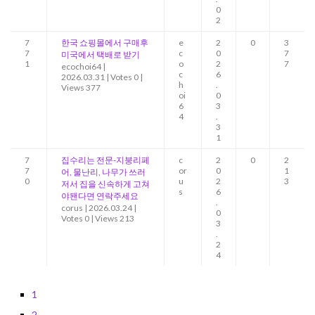
0
2
7
한국 쇼핑몰에서 구매후
e
2
0
3
7
c
0
7
미국에서 택배로 받기
1
o
2
7
ecochoi64
|
c
6
2026.03.31
|
Votes 0
|
h
.
Views 377
oi
0
6
3
4
.
3
1
7
집수리는 전문-지붕리페
c
2
0
2
7
or
0
1
어, 물난리, 나무가 쓰러
0
u
2
3
저서 집을 신속하게 고쳐
s
6
야됀다면 연락주세요
.
corus
|
2026.03.24
|
0
Votes 0
|
Views 213
3
.
2
4
1
2