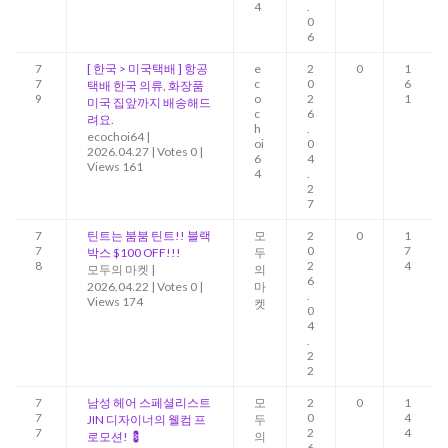
4
.
0
6
7
[ 한국 > 미국택배 ] 항공
e
2
0
1
7
c
0
6
택배 한국 의류, 화장품
9
o
2
1
미국 집앞까지 배송해드
c
6
려요.
h
.
ecochoi64
|
oi
0
2026.04.27
|
Votes 0
|
6
4
Views 161
4
.
2
7
7
틴트는 붐붐 틴트!! 블랙
모
2
0
1
7
0
7
박스 $100 OFF!!!
두
8
2
4
모두의 마켓
|
의
6
2026.04.22
|
Votes 0
|
마
.
Views 174
켓
0
4
.
2
2
7
남성 헤어 스페셜리스트
모
2
0
1
7
0
4
JIN 디자이너의 웰컴 프
두
7
2
4
로모션! 💈
의
6