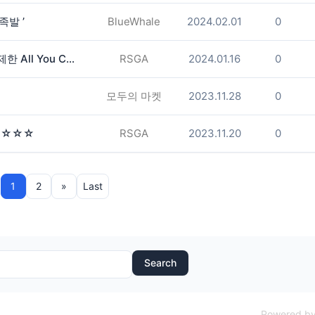
족발 ’
BlueWhale
2024.02.01
0
[109 kbbq] 아씨 몰 옆 109 삼겹 무제한 All You Can Eat 시작합니다! *서비스 한가득
RSGA
2024.01.16
0
모두의 마켓
2023.11.28
0
메뉴☆☆☆
RSGA
2023.11.20
0
1
2
»
Last
Search
Powered by