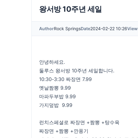
왕서방 10주년 세일
Author
Rock Springs
Date
2024-02-22 10:26
View
안녕하세요.
둘루스 왕서방 10주년 세일합니다.
10:30-3:30 짜장면 7.99
옛날짬뽕 9.99
마파두부밥 9.99
가지덮밥 9.99
런치스페셜로 짜장면 +짬뽕 +탕수육
짜장면 +짬뽕 +깐풍기