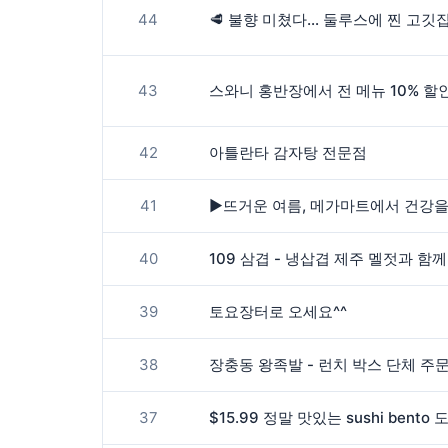
44
🥩 불향 미쳤다… 둘루스에 찐 고깃집
43
42
아틀란타 감자탕 전문점
41
▶️뜨거운 여름, 메가마트에서 건강을
40
109 삼겹 - 냉삽겹 제주 멜젓과 함
39
토요장터로 오세요^^
38
장충동 왕족발 - 런치 박스 단체 주문 T
37