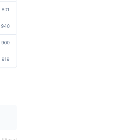
801
940
900
919
 KBoard