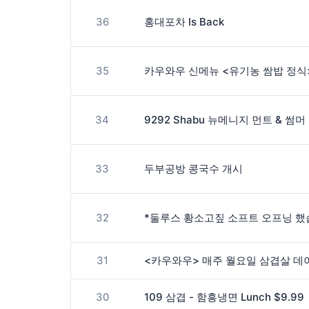
36
홍대포차 Is Back
35
카우와우 신메뉴 <유기농 쌈밥 정식
34
9292 Shabu 뉴메니지 먼트 & 썸
33
두부공방 콩국수 개시
32
*둘루스 황소고짚 소프트 오프닝 했
31
30
109 삼겹 - 함흥냉면 Lunch $9.99