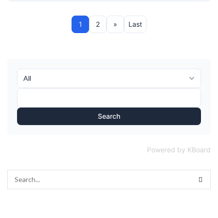
1
2
»
Last
Search
Powered by KBoard