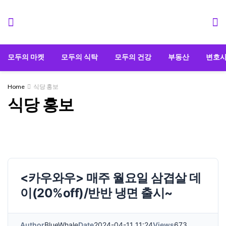
모두의 마켓
모두의 식탁
모두의 건강
부동산
변호
Home
식당 홍보
식당 홍보
<카우와우> 매주 월요일 삼겹살 데
이(20%off)/반반 냉면 출시~
Author
BlueWhale
Date
2024-04-11 11:24
Views
673