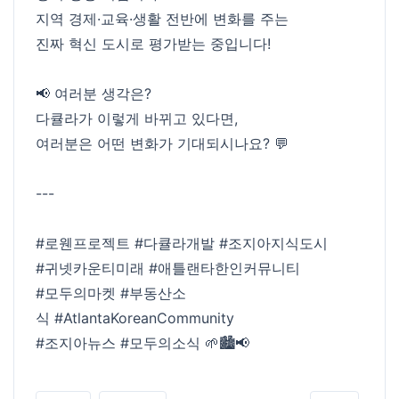
지역 경제·교육·생활 전반에 변화를 주는
진짜 혁신 도시로 평가받는 중입니다!
📢 여러분 생각은?
다큘라가 이렇게 바뀌고 있다면,
여러분은 어떤 변화가 기대되시나요? 💬
---
#로웬프로젝트
#다큘라개발
#조지아지식도시
#귀넷카운티미래
#애틀랜타한인커뮤니티
#모두의마켓
#부동산소
식
#AtlantaKoreanCommunity
#조지아뉴스
#모두의소식
🌱🏙️📢