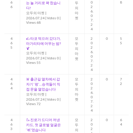
6
0
8
는 놀 거리로 꽉 찼습니
두
6
2
다!
의
6.
모두의 마켓
|
마
0
2026.07.24
|
Votes 0
|
켓
7.
Views 68
2
4
4
🌮 타코 먹으러 갔다가,
모
2
0
5
6
0
5
마가리타에 머무는 밤?
두
5
2
🍹
의
6.
모두의 마켓
|
마
0
2026.07.24
|
Votes 0
|
켓
7.
Views 55
2
4
4
🚨 출근길 열차에서 갑
모
2
0
7
6
0
2
자기 ‘펑’…승객들이 직
두
4
2
접 문을 열었습니다
의
6.
모두의 마켓
|
마
0
2026.07.24
|
Votes 0
|
켓
7.
Views 72
2
4
4
🍶 진로가 드디어 꺼낸
모
2
0
6
6
0
4
카드, 첫 글로벌 얼굴은
두
3
2
‘뷔’였습니다
의