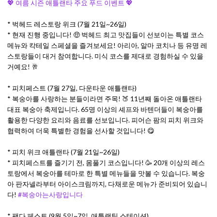
💖 여름 시즌 애틀랜타 주요 푸드 이벤트 💖
* 벅헤드 레스토랑 위크 (7월 21일~26일)
* 현재 진행 중입니다! 🤑 벅헤드 최고 맛집들이 선보이는 특별 코스
메뉴와 칵테일 스페셜을 즐겨보세요! 아리아, 알마 코치나 등 유명 레
스토랑들이 대거 참여합니다. 미식 코스를 제대로 경험하실 수 있을
거예요! 🥂
* 피치페스트 (7월 27일, 다운타운 애틀랜타)
* 복숭아를 사랑하는 분들이라면 주목! 🍑 11년째 돌아온 애틀랜타
대표 복숭아 축제입니다. 65명 이상의 셰프와 바텐더들이 복숭아를
활용한 다양한 요리와 음료를 선보입니다. 피어슨 팜의 피치 위크와
협력하여 더욱 특별한 경험을 선사할 것입니다! 😋
* 피치 위크 애틀랜타 (7월 21일~26일)
* 피치페스트를 즐기기 전, 몸풀기 코스입니다! 🥳 20개 이상의 레스
토랑에서 복숭아를 테마로 한 특별 메뉴들을 맛볼 수 있습니다. 복숭
아 판자넬라부터 아이스크림까지, 다채로운 메뉴가 준비되어 있습니
다!
#복숭아는사랑입니다
* 팬다 페스트 (9월 5일~7일, 애틀랜틱 스테이션)