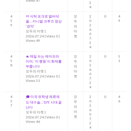
Views 47
2
4
4
🍴 식탁 포크로 발바닥
모
2
0
4
5
0
9
을… 카니발 크루즈 영상
두
9
2
‘경악’
의
6.
모두의 마켓
|
마
0
2026.07.24
|
Votes 0
|
켓
7.
Views 49
2
4
4
🔥 매일 쓰는 에어프라
모
2
0
5
5
0
1
이어, ‘이 행동’이 화재를
두
8
2
부릅니다
의
6.
모두의 마켓
|
마
0
2026.07.24
|
Votes 0
|
켓
7.
Views 51
2
4
4
🎓 미국 유학생 체류제
모
2
0
4
5
0
6
두
도 대수술…‘D/S’ 시대 끝
7
2
의
난다
6.
마
모두의 마켓
|
0
켓
2026.07.24
|
Votes 0
|
7.
Views 46
2
4