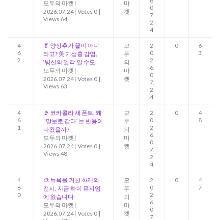
6.
모두의 마켓
|
마
0
2026.07.24
|
Votes 0
|
켓
7.
Views 64
2
4
4
🥬 양상추가 끝이 아니
모
2
0
6
6
0
3
라고? 美 기생충 감염,
두
2
2
‘빙산의 일각’일 수도
의
6.
모두의 마켓
|
마
0
2026.07.24
|
Votes 0
|
켓
7.
Views 63
2
4
4
🥤 코카콜라 새 폰트, 왜
모
2
0
4
6
0
8
“말보로 같다”는 반응이
두
1
2
나왔을까?
의
6.
모두의 마켓
|
마
0
2026.07.24
|
Votes 0
|
켓
7.
Views 48
2
4
4
🎨 뉴욕을 거친 화제의
모
2
0
4
6
0
7
전시, 지금 하이 뮤지엄
두
0
2
에 왔습니다
의
6.
모두의 마켓
|
마
0
2026.07.24
|
Votes 0
|
켓
7.