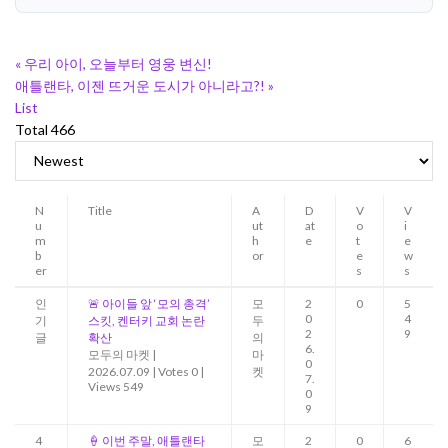
«
우리 아이, 오늘부터 영웅 변신!
애틀랜타, 이젠 뜨거운 도시가 아니라고?!
»
List
Total 466
N
Title
A
D
V
V
u
ut
at
o
i
m
h
e
t
e
b
or
e
w
er
s
s
인
🚨 아이들 앞 ‘모의 총격’
모
2
0
5
0
4
기
스킷, 켄터키 교회 논란
두
2
9
글
확산
의
6.
모두의 마켓
|
마
0
2026.07.09
|
Votes 0
|
켓
7.
Views 549
0
9
4
🍦 이번 주말, 애틀랜타
모
2
0
6