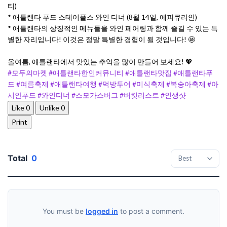
티)
* 애틀랜타 푸드 스테이플스 와인 디너 (8월 14일, 에피큐리안)
* 애틀랜타의 상징적인 메뉴들을 와인 페어링과 함께 즐길 수 있는 특
별한 자리입니다! 이것은 정말 특별한 경험이 될 것입니다! 🤩
올여름, 애틀랜타에서 맛있는 추억을 많이 만들어 보세요! 💖
#모두의마켓
#애틀랜타한인커뮤니티
#애틀랜타맛집
#애틀랜타푸
드
#여름축제
#애틀랜타여행
#먹방투어
#미식축제
#복숭아축제
#아
시안푸드
#와인디너
#스모가스버그
#버킷리스트
#인생샷
Like
0
Unlike
0
Print
Total
0
You must be
logged in
to post a comment.