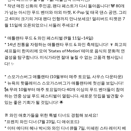
* 작년 매진 신화의 주인공, 팬다 페스트가 다시 돌아옵니다! 🐼 80개
가 넘는 아시안 푸드 벤더와 야외 마켓, K-Pop 및 태국 댄스 공연, 그리
고 4미터 크기의 거대 팬다 인형까지 만나보세요! 얼리버드 티켓은 7
월 11일에 오픈되었으니 서둘러 주세요! 💃
* 애틀랜타 푸드 & 와인 페스티벌 (9월 11일~14일)
* 14년 전통을 자랑하는 애틀랜타 푸드 & 와인 축제입니다! 🍷 최고의
셰프들이 한자리에 모여 'States of Motion' 테마로 음식의 문화적 연
결성을 탐구합니다. 미식가라면 절대 놓칠 수 없는 고품격 행사입니
다! ✨
* 스모가스버그 애틀랜타 (10월부터 매주 토요일, 사우스 다운타운)
* 뉴욕의 핫플레이스 스모가스버그가 애틀랜타에 첫선을 보입니다!
🗽 무려 10월부터 매주 토요일마다 40개 이상의 푸드 벤더들이 참여
하는 연중 상설 푸드 페스티벌이 열립니다. 새로운 맛집을 발견할 수
있는 좋은 기회가 될 것입니다! 🌟
🥂 와인 애호가들을 위한 특별 디너도 경험해 보세요!
*프렌치 와인 디너 (7월 23일, 디 애쉬포드)
* 이터 에디터 헤나 박시와 와인 디너 (8월 7일, 미쉐린 스타 레이지 베