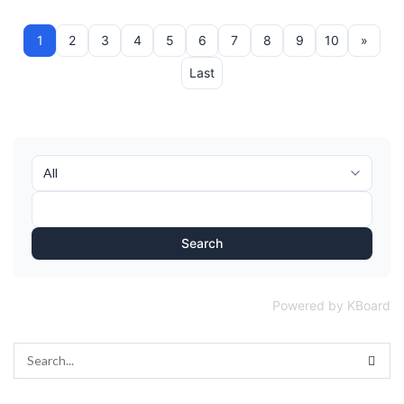
1
2
3
4
5
6
7
8
9
10
»
Last
Search
Powered by KBoard