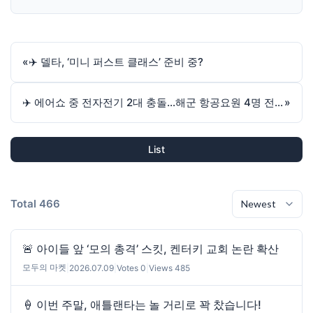
«
✈️ 델타, ‘미니 퍼스트 클래스’ 준비 중?
✈️ 에어쇼 중 전자전기 2대 충돌…해군 항공요원 4명 전원 탈출
»
List
Total 466
🚨 아이들 앞 ‘모의 총격’ 스킷, 켄터키 교회 논란 확산
모두의 마켓
|
2026.07.09
|
Votes 0
|
Views 485
🍦 이번 주말, 애틀랜타는 놀 거리로 꽉 찼습니다!