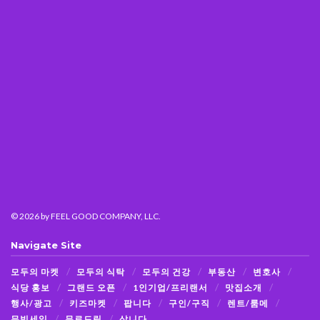
© 2026
by FEEL GOOD COMPANY, LLC.
Navigate Site
모두의 마켓
모두의 식탁
모두의 건강
부동산
변호사
식당 홍보
그랜드 오픈
1인기업/프리랜서
맛집소개
행사/광고
키즈마켓
팝니다
구인/구직
렌트/룸메
무빙세일
무료드림
삽니다