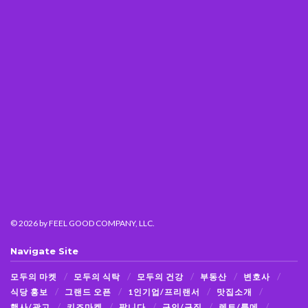
© 2026
by FEEL GOOD COMPANY, LLC.
Navigate Site
모두의 마켓
모두의 식탁
모두의 건강
부동산
변호사
식당 홍보
그랜드 오픈
1인기업/프리랜서
맛집소개
행사/광고
키즈마켓
팝니다
구인/구직
렌트/룸메