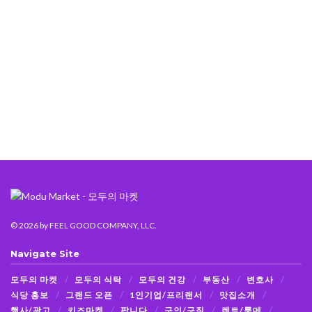
© 2026
by FEEL GOOD COMPANY, LLC.
Navigate Site
모두의 마켓
모두의 식탁
모두의 건강
부동산
변호사
식당 홍보
그랜드 오픈
1인기업/프리랜서
맛집소개
행사/광고
키즈마켓
팝니다
구인/구직
렌트/룸메