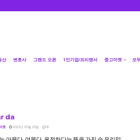
동산
변호사
그랜드 오픈
1인기업/프리랜서
중고마켓
모
r da
마켓
2023년 05월 20일
0
 아물다, 여물다, 온전하다는 뜻을 가진 순 우리말